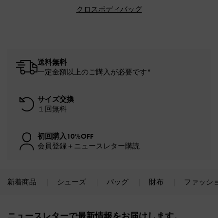
クロスボディバッグ
送料無料
一定金額以上のご購入が必要です*
サイズ交換
１回無料
初回購入10%OFF
会員登録＋ニュースレター購読
新着商品
シューズ
バッグ
財布
ファッシ
Site footer
ニュースレターで最新情報をお届けします。​