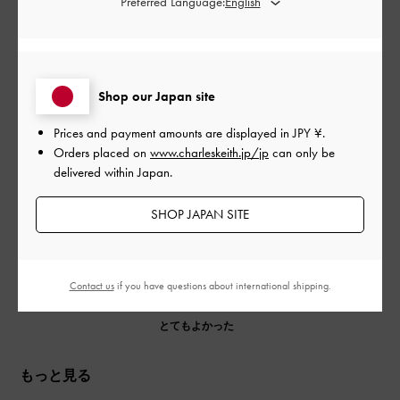
Preferred Language:
公
2023-03-29
ご利用者様
開
綺麗だ！^_^
日
Shop our Japan site
Prices and payment amounts are displayed in
JPY ¥
.
Orders placed on
www.charleskeith.jp/jp
can only be
ライトグリーン春っぽい感じです。めっちゃかわいい❤️
delivered within Japan.
|
サイズ:
その他（シューズ以外）
カラー:
グリーン系
SHOP JAPAN SITE
デザイン
とてもよかった
Contact us
if you have questions about international shipping.
品質
とてもよかった
もっと見る