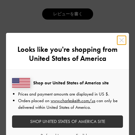
レビューを書く
デザイン
Looks like you're shopping from
とてもよかった
United States of America
品質
とてもよかった
Shop our United States of America site
もっと見る
Prices and payment amounts are displayed in
US $
.
Orders placed on
www.charleskeith.com/us
can only be
delivered within United States of America.
フィルター
SHOP UNITED STATES OF AMERICA SITE
並べ替え
最新
: