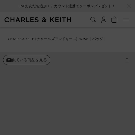
…
…
LINEお友だち追加＋アカウント連携でクーポンプレゼント！
CHARLES & KEITH (チャールズアンドキース) HOME
バッグ
クロスボディバッグ
チェーンストラップ ボクシーバッグ
似ている商品を見る