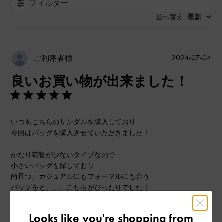
フィルター
並べ替え
最新
:
公
2024-07-04
ご利用者様
開
良いお買い物が出来ました！
日
いつもこちらのサンダルを購入しており
今回はバッグを購入させていただきました！
かなり荷物が少ないタイプなので
小さいバッグを探しており
尚且つ、カジュアルにもフォーマルにも合う
バッグをと、、、こちらがぴったりでした！
ベルトが布生地なので少しカジュアル寄りかと思いますが
Looks like you're shopping from
本革ではありませんが