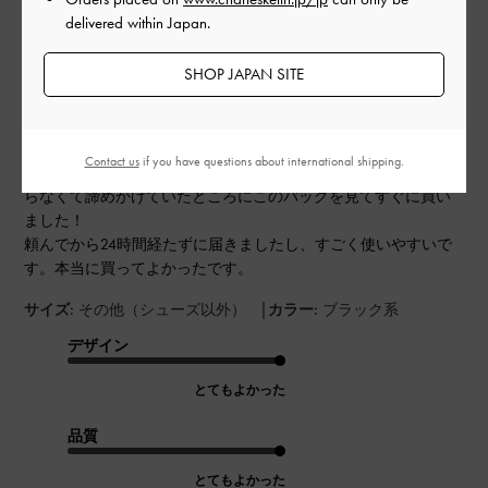
delivered within Japan.
公
2024-06-29
ご利用者様
開
SHOP JAPAN SITE
大好き！
日
Contact us
if you have questions about international shipping.
縦長の直方体のバッグをずっと探してました。なかなか見つか
らなくて諦めかけていたところにこのバッグを見てすぐに買い
ました！
頼んでから24時間経たずに届きましたし、すごく使いやすいで
す。本当に買ってよかったです。
|
サイズ:
その他（シューズ以外）
カラー:
ブラック系
デザイン
とてもよかった
品質
とてもよかった