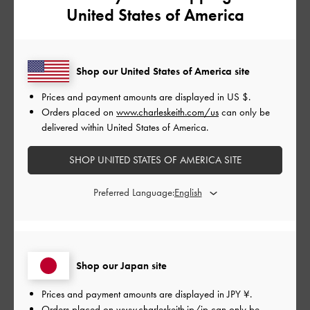
United States of America
高見えする質感です。
これから愛用しようかと思います！
|
サイズ:
その他（シューズ以外）
カラー:
ブラック系
Shop our United States of America site
デザイン
Prices and payment amounts are displayed in
US $
.
Orders placed on
www.charleskeith.com/us
can only be
とてもよかった
delivered within United States of America.
品質
SHOP UNITED STATES OF AMERICA SITE
とてもよかった
Preferred Language:
もっと見る
このレビューは役に立ちましたか？
0
Shop our Japan site
0
Prices and payment amounts are displayed in
JPY ¥
.
Orders placed on
www.charleskeith.jp/jp
can only be