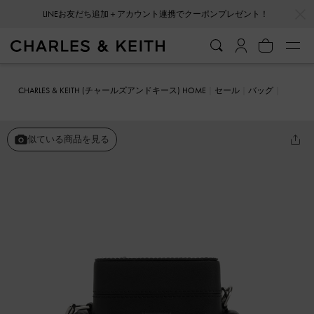
…
…
LINEお友だち追加＋アカウント連携でクーポンプレゼント！
CHARLES & KEITH (チャールズアンドキース) HOME
セール
バッグ
クロスボディバッグ
Bronte ブロンテ マルチポケットクロスボディバ
ッグ
似ている商品を見る