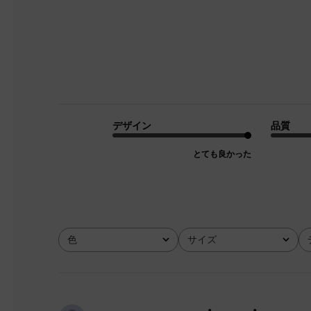
デザイン
品質
とても良かった
色
サイズ
全て
全て