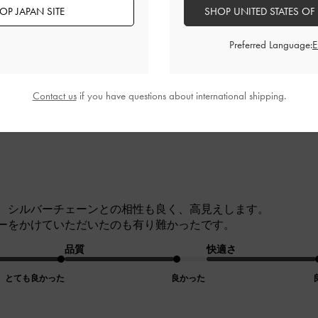
品質
快適さ
OP JAPAN SITE
SHOP UNITED STATES OF
良かった
良かった
普通
Preferred Language:
Contact us
if you have questions about international shipping.
、シルバーチェーンとの相性も良く、高見えします。
ーをかけていただいたのも有り難かったです。
品質
快適さ
とても良かった
良かった