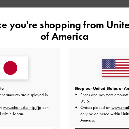
ike you're shopping from
Unite
品質
快適さ
of America
とても良かった
とても良かった
te
Shop our United States of Am
ent amounts are displayed in
Prices and payment amounts 
US $
.
on
www.charleskeith.jp/jp
can
Orders placed on
www.charl
d within Japan.
only be delivered within Unit
America.
してます。