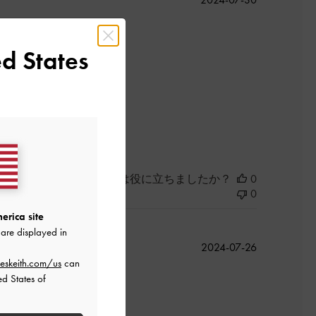
開
日
d States
良かった
このレビューは役に立ちましたか？
0
0
erica site
are displayed in
公
2024-07-26
開
eskeith.com/us
can
日
ed States of