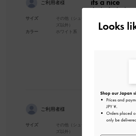
its a nice
ご利用者様
サイズ
その他（シュー
Material its good
Looks l
ズ以外）
デザイン
カラー
ホワイト系
日本語に翻訳する
Shop our Japan si
Prices and paym
可愛い
JPY ¥
.
ご利用者様
Orders placed 
only be delivere
サイズ
その他（シュー
サイズはちょど満足
ズ以外）