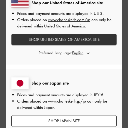
Shop our United States of America site
Prices and payment amounts are displayed in
US $
.
レビューを書く
Orders placed on
www.charleskeith.com/us
can only be
delivered within United States of America.
デザイン
SHOP UNITED STATES OF AMERICA SITE
とてもよかった
Preferred Language:
品質
とてもよかった
Shop our Japan site
もっと見る
Prices and payment amounts are displayed in
JPY ¥
.
Orders placed on
www.charleskeith.jp/jp
can only be
delivered within Japan.
フィルター
並べ替え
最新
:
SHOP JAPAN SITE