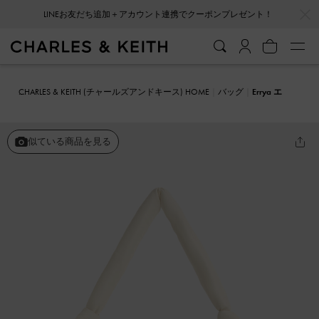
…
…
LINEお友だち追加＋アカウント連携でクーポンプレゼント！
CHARLES & KEITH (チャールズアンドキース) HOME
バッグ
Errya エ
リア キルトパッフィークロスボディバッグ
似ている商品を見る