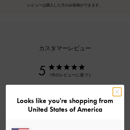
レビューは購入した方のみ投稿ができます。
カスタマーレビュー
5
1件のレビューに基づく
5
1
4
0
Looks like you're shopping from
3
0
United States of America
2
0
1
0