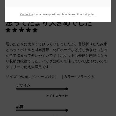
公
2023-10-17
ご利用者様
Contact us
if you have questions about international shipping.
開
思ってたより大きめでした
日
届いたときに大きくてびっくりしましたが、普段折りたたみ傘
とペットボトルと財布携帯、化粧ポーチなど持ち歩きたいもの
が全て収まって使いやすいです！ポケットも外側と内側にもあ
り収納力抜群でした。バッグは軽くて使っていて疲れないので
デイリーで使え大満足です！
|
サイズ:
その他（シューズ以外）
カラー:
ブラック系
デザイン
とてもよかった
品質