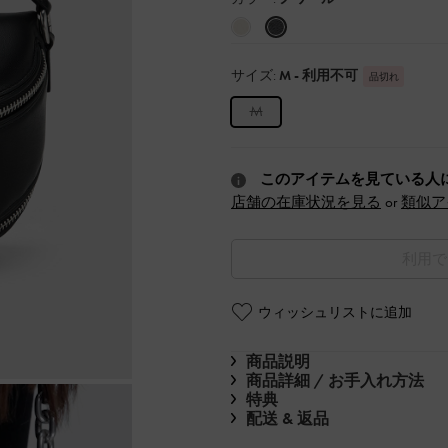
サイズ:
M
- 利用不可
品切れ
M
このアイテムを見ている人
店舗の在庫状況を見る
or
類似ア
利用で
ウィッシュリストに追加
商品説明
商品詳細 / お手入れ方法
特典
配送 & 返品