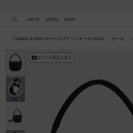
…
…
MENU
SHOES
BAGS
CHARLES & KEITH (チャールズアンドキース) HOME
セール
戻る
似ている商品を見る