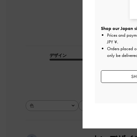
Shop our Japan si
Prices and paym
JPY ¥
.
Orders placed 
only be delivere
デザイン
品質
とても良かった
SH
色
サイズ
全て
全て