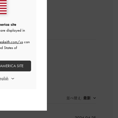
レビューを書く
erica site
are displayed in
eskeith.com/us
can
ed States of
 AMERICA SITE
並べ替え
最新
:
公
2024-04-25