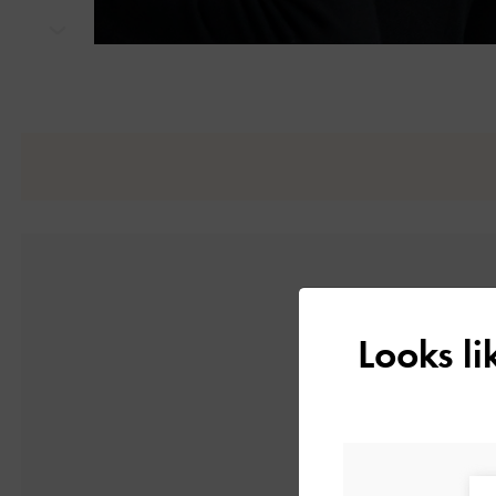
次
Looks l
5
1件のレビューに