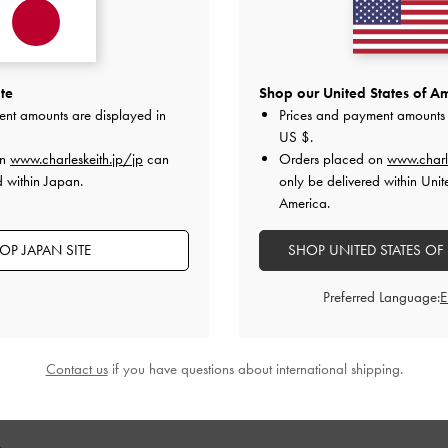
2
0
1
0
te
Shop our United States of Am
ent amounts are displayed in
Prices and payment amounts 
US $
.
on
www.charleskeith.jp/jp
can
Orders placed on
www.charl
d within Japan.
only be delivered within Unit
快適さ
America.
とても良かった
とても良かった
OP JAPAN SITE
SHOP UNITED STATES OF
Preferred Language:
デザイン
品質
快適さ
全て
全て
全て
Contact us
if you have questions about international shipping.