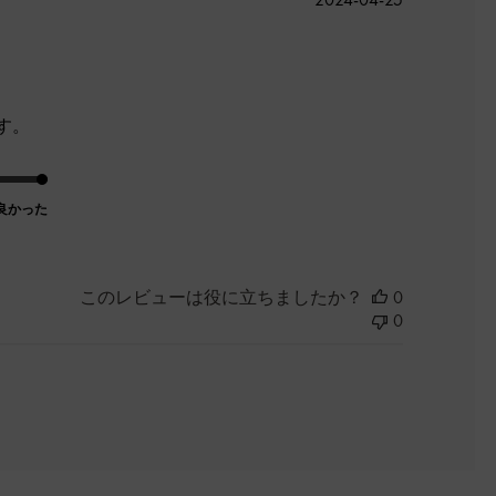
開
日
す。
良かった
このレビューは役に立ちましたか？
0
0