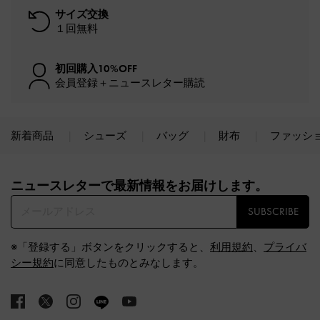
サイズ交換
１回無料
初回購入10%OFF
会員登録＋ニュースレター購読
新着商品
シューズ
バッグ
財布
ファッシ
Site footer
ニュースレターで最新情報をお届けします。​
SUBSCRIBE
※「登録する」ボタンをクリックすると、
利用規約
、
プライバ
シー規約
に同意したものとみなします。