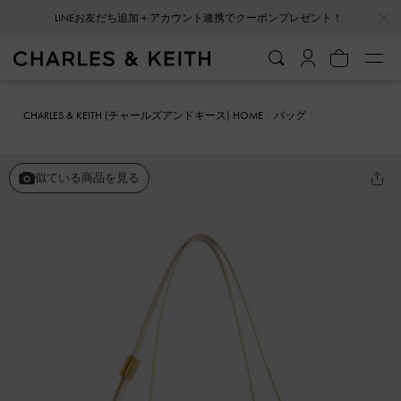
…
…
会員登録＋ニュースレター登録で10%OFFクーポンプレゼント！
CHARLES & KEITH (チャールズアンドキース) HOME
バッグ
クロスボディバッグ
Charlot シャーロット バッグ
似ている商品を見る