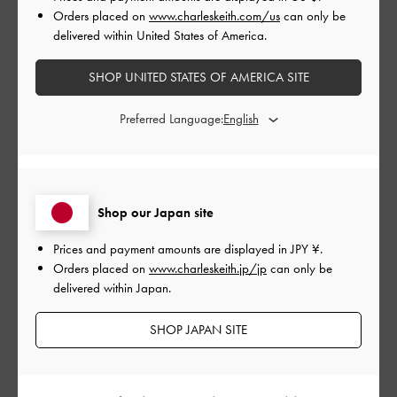
このレビューは役に立ちましたか？
0
Orders placed on
www.charleskeith.com/us
can only be
0
delivered within United States of America.
SHOP UNITED STATES OF AMERICA SITE
公
2024-10-21
ご利用者様
開
Preferred Language:
phhさんのレビュー
日
めっちゃ綺麗ですよ
Shop our Japan site
|
サイズ:
その他（シューズ以外）
カラー:
ブラック系
Prices and payment amounts are displayed in
JPY ¥
.
Orders placed on
www.charleskeith.jp/jp
can only be
デザイン
delivered within Japan.
とてもよかった
SHOP JAPAN SITE
品質
とてもよかった