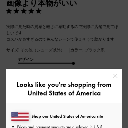
画像より本物がいい
日
実際に見た時の質感と軽さに感動するので実際に店舗で見てほ
しいです
コスパが良すぎるので色んなシーンで使えそうで助かります
|
サイズ:
その他（シューズ以外）
カラー:
ブラック系
デザイン
とてもよかった
Looks like you're shopping from
品質
United States of America
とてもよかった
もっと見る
Shop our United States of America site
Prices and payment amounts are displayed in
US $
.