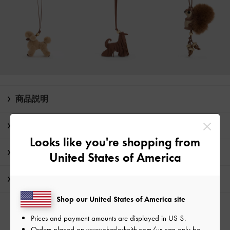
商品説明
商品詳細 / お手入れ方法
Looks like you're shopping from
特典
United States of America
配送 & 返品
Shop our United States of America site
Prices and payment amounts are displayed in
US $
.
Orders placed on
www.charleskeith.com/us
can only be