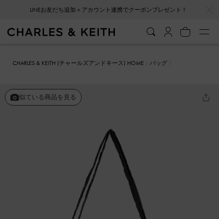
…
…
LINEお友だち追加＋アカウント連携でクーポンプレゼント！
CHARLES & KEITH (チャールズアンドキース) HOME
バッグ
トートバッグ
Errya ミニエリア ナイロンキルトパッフィークロスボ
ディバッグ
似ている商品を見る