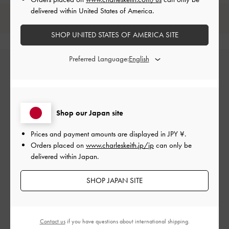
delivered within United States of America.
レビューは購入した方のみ投稿ができます。
SHOP UNITED STATES OF AMERICA SITE
Preferred Language:
Shop our Japan site
カスタマーレビュー
Prices and payment amounts are displayed in
JPY ¥
.
Orders placed on
www.charleskeith.jp/jp
can only be
delivered within Japan.
SHOP JAPAN SITE
ご感想をお聞かせください
Let us know what you think
Contact us
if you have questions about international shipping.