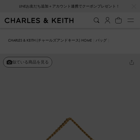
…
…
LINEお友だち追加＋アカウント連携でクーポンプレゼント！
CHARLES & KEITH (チャールズアンドキース) HOME
バッグ
トートバッグ
Kerry ケリー チェーンハンドルバッグ
似ている商品を見る