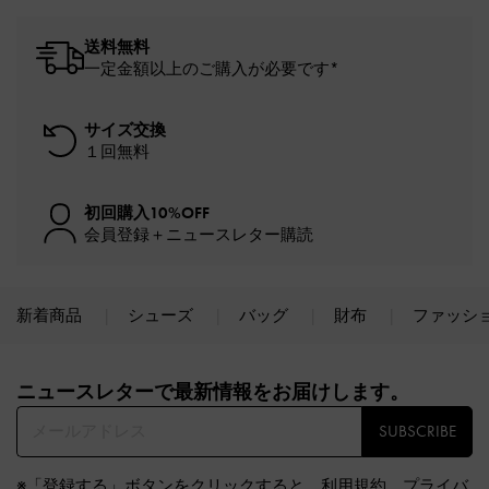
送料無料
一定金額以上のご購入が必要です*
サイズ交換
１回無料
初回購入10%OFF
会員登録＋ニュースレター購読
新着商品
シューズ
バッグ
財布
ファッシ
Site footer
ニュースレターで最新情報をお届けします。​
SUBSCRIBE
※「登録する」ボタンをクリックすると、
利用規約
、
プライバ