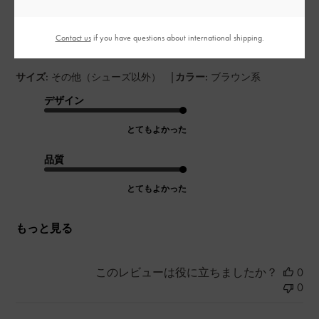
ずっと欲しかったシリーズのブラウンが出たので即決。Mサイ
ズだけど意外といっぱい入ったので使いやすそう！素材も秋冬
Contact us
if you have questions about international shipping.
っぽくて洋服に合わせるのが楽しみ
|
サイズ:
その他（シューズ以外）
カラー:
ブラウン系
デザイン
とてもよかった
品質
とてもよかった
もっと見る
このレビューは役に立ちましたか？
0
0