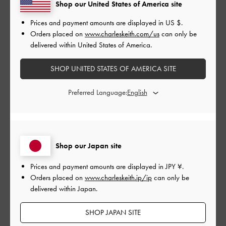
Shop our United States of America site
とてもよかった
Prices and payment amounts are displayed in
US $
.
品質
Orders placed on
www.charleskeith.com/us
can only be
delivered within United States of America.
とてもよかった
SHOP UNITED STATES OF AMERICA SITE
もっと見る
Preferred Language:
フィルター
並べ替え
最新
:
Shop our Japan site
Prices and payment amounts are displayed in
JPY ¥
.
公
2025-09-12
ご利用者様
Orders placed on
www.charleskeith.jp/jp
can only be
開
delivered within Japan.
秋冬にぴったり
日
SHOP JAPAN SITE