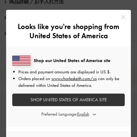
商品詳細 / お手入れ方法
特典
Looks like you're shopping from
配送 & 返品
United States of America
Shop our United States of America site
Prices and payment amounts are displayed in
US $
.
レビューは購入した方のみ投稿ができます。
Orders placed on
www.charleskeith.com/us
can only be
delivered within United States of America.
SHOP UNITED STATES OF AMERICA SITE
Preferred Language: