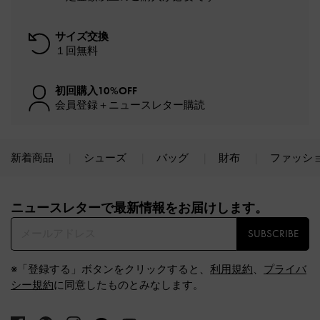
サイズ交換
１回無料
初回購入10%OFF
会員登録＋ニュースレター購読
新着商品
シューズ
バッグ
財布
ファッシ
Site footer
ニュースレターで最新情報をお届けします。​
SUBSCRIBE
※「登録する」ボタンをクリックすると、
利用規約
、
プライバ
シー規約
に同意したものとみなします。