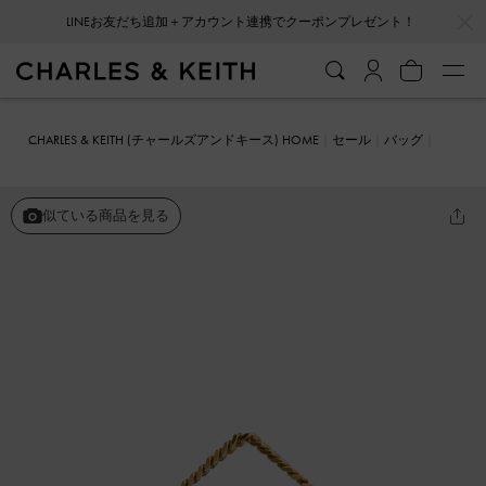
…
…
LINEお友だち追加＋アカウント連携でクーポンプレゼント！
CHARLES & KEITH (チャールズアンドキース) HOME
セール
バッグ
クロスボディバッグ
Kerry ミニケリー チェーンハンドルバッグ
似ている商品を見る