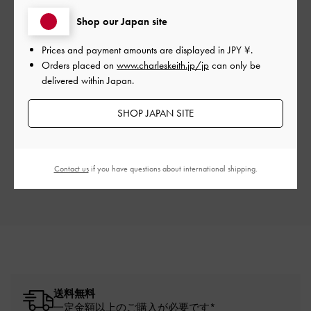
カスタマーレビュー
Shop our Japan site
Prices and payment amounts are displayed in
JPY ¥
.
Orders placed on
www.charleskeith.jp/jp
can only be
delivered within Japan.
ご感想をお聞かせください
SHOP JAPAN SITE
Let us know what you think
レビューを書く
Contact us
if you have questions about international shipping.
送料無料
一定金額以上のご購入が必要です*