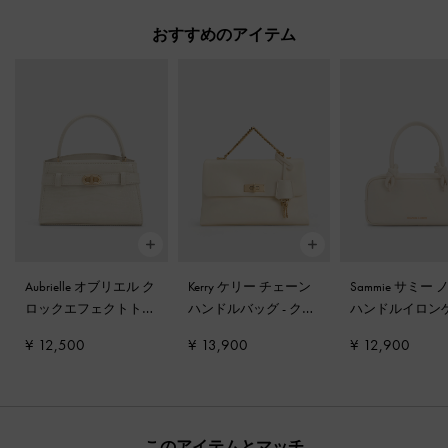
おすすめのアイテム
Aubrielle オブリエル ク
Kerry ケリー チェーン
Sammie サミー
ロックエフェクトトッ
ハンドルバッグ
-
クリ
ハンドルイロン
プハンドルバッグ
-
ア
ーム
ィッドバッグ
-
¥ 12,500
¥ 13,900
¥ 12,900
イボリー
ム
このアイテムとマッチ