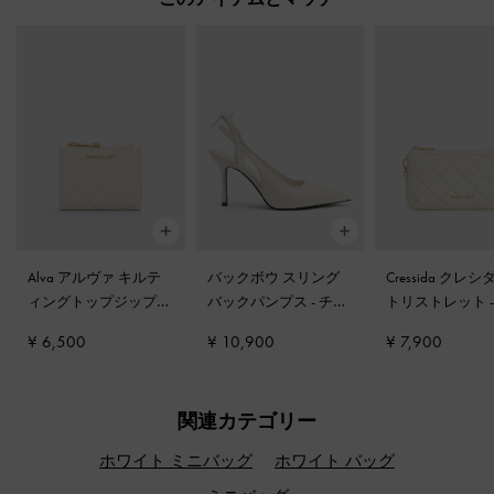
Alva アルヴァ キルテ
バックボウ スリング
Cressida クレシ
ィングトップジップ
バックパンプス
-
チョ
トリストレット
スモールウォレット
-
ーク
イト
¥ 6,500
¥ 10,900
¥ 7,900
クリーム
関連カテゴリー
ホワイト ミニバッグ
ホワイト バッグ