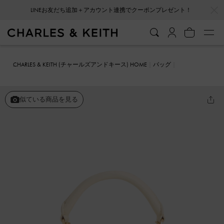
…
…
LINEお友だち追加＋アカウント連携でクーポンプレゼント！
会員登録＋ニュースレター登録で10%OFFクーポンプレゼント！
CHARLES & KEITH (チャールズアンドキース) HOME
バッグ
ミニバッグ
Arwen アルウェン キルトトップハンドルバニティバッ
グ
似ている商品を見る