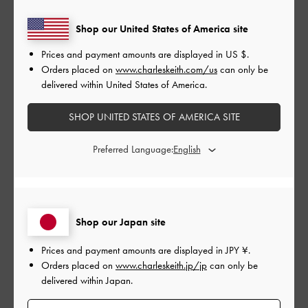
公
2026-05-01
ご利用者様
開
Shop our United States of America site
娘に
日
Prices and payment amounts are displayed in
US $
.
Orders placed on
www.charleskeith.com/us
can only be
delivered within United States of America.
娘のプレゼントに購入。思ったより荷物も入るので、最近のお
出かけ時の一軍として活躍しています。
SHOP UNITED STATES OF AMERICA SITE
|
サイズ:
その他（シューズ以外）
カラー:
ホワイト系
Preferred Language:
デザイン
とても良かった
品質
Shop our Japan site
良かった
Prices and payment amounts are displayed in
JPY ¥
.
Orders placed on
www.charleskeith.jp/jp
can only be
delivered within Japan.
もっと見る