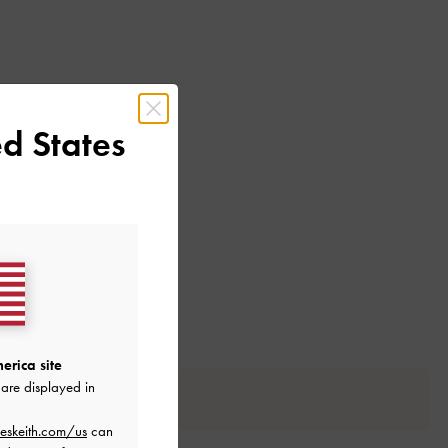
d States
erica site
are displayed in
eskeith.com/us
can