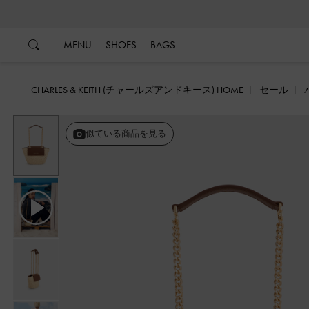
…
…
MENU
SHOES
BAGS
CHARLES & KEITH (チャールズアンドキース) HOME
セール
戻る
似ている商品を見る