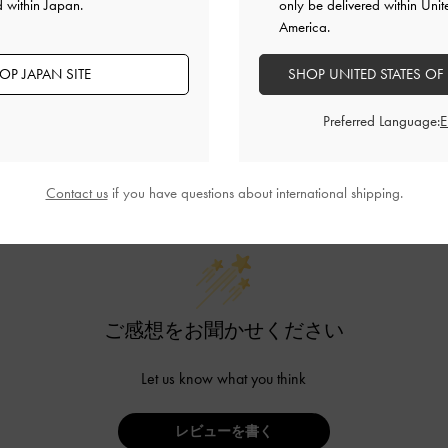
d within Japan.
only be delivered within Unit
America.
OP JAPAN SITE
SHOP UNITED STATES OF
Preferred Language:
カスタマーレビュー
Contact us
if you have questions about international shipping.
ご感想をお聞かせください
Let us know what you think
レビューを書く