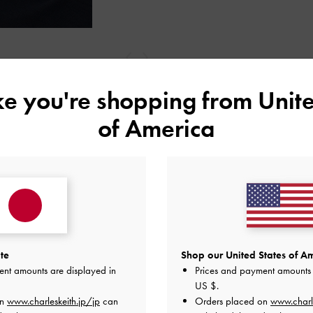
戻る
次
ike you're shopping from
Unite
of America
もっと見る
te
Shop our United States of Am
ent amounts are displayed in
Prices and payment amounts 
レビューは購入した方のみ投稿ができます。
US $
.
on
www.charleskeith.jp/jp
can
Orders placed on
www.charl