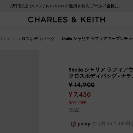
2万円以上でいつでも10％OFFが適用される
ゴールド会員
に。
バッグ
クロスボディバッグ
Shalia シャリア ラフィアウーブ
Shalia シャリア ラフ
クロスボディバッグ
- ナ
¥ 14,900
¥ 7,450
50% OFF
(税込)
なら月々¥ 2,48