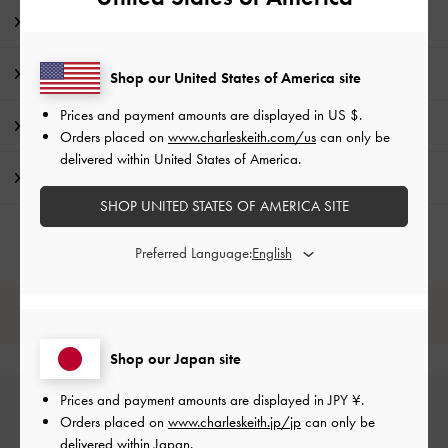
商品説明
商品詳細 / お手入れ方法
Shop our United States of America site
Prices and payment amounts are displayed in
US $
.
特典
Orders placed on
www.charleskeith.com/us
can only be
delivered within United States of America.
配送 & 返品
SHOP UNITED STATES OF AMERICA SITE
Preferred Language:
レビューは購入した方のみ投稿ができます。
Shop our Japan site
Prices and payment amounts are displayed in
JPY ¥
.
Orders placed on
www.charleskeith.jp/jp
can only be
delivered within Japan.