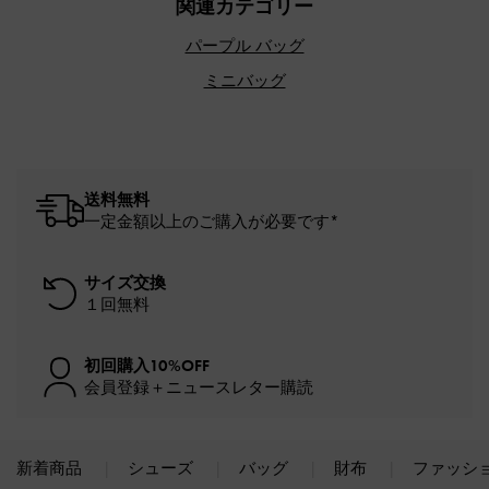
関連カテゴリー
パープル バッグ
ミニバッグ
送料無料
一定金額以上のご購入が必要です*
サイズ交換
１回無料
初回購入10%OFF
会員登録＋ニュースレター購読
新着商品
シューズ
バッグ
財布
ファッシ