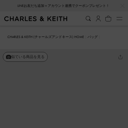
…
…
LINEお友だち追加＋アカウント連携でクーポンプレゼント！
CHARLES & KEITH (チャールズアンドキース) HOME
バッグ
ミニバッグ
Lilibet リリベット メタリックアクセントチェーンストラ
ップバッグ
似ている商品を見る