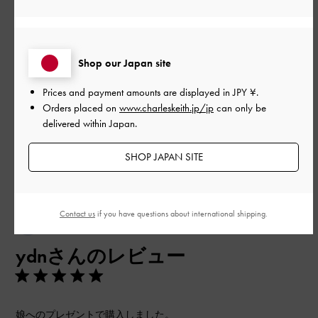
とてもよかった
品質
Shop our Japan site
とてもよかった
Prices and payment amounts are displayed in
JPY ¥
.
もっと見る
Orders placed on
www.charleskeith.jp/jp
can only be
delivered within Japan.
このレビューは役に立ちましたか？
0
SHOP JAPAN SITE
0
Contact us
if you have questions about international shipping.
公
2024-06-02
ご利用者様
開
ydnさんのレビュー
日
娘へのプレゼントで購入しました。