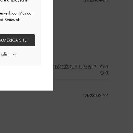
are displayed in
開
日
eskeith.com/us
can
ed States of
 AMERICA SITE
このレビューは役に立ちましたか？
0
0
公
2023-02-27
開
日