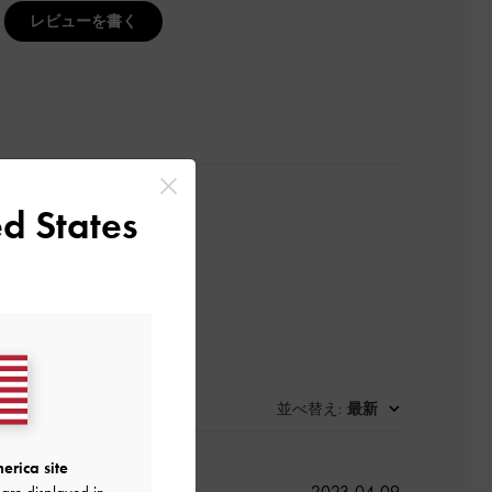
レビューを書く
d States
並べ替え
最新
:
erica site
公
2023-04-09