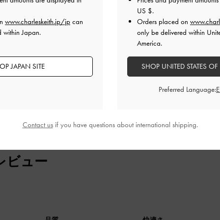
ent amounts are displayed in
Prices and payment amounts 
US $
.
on
www.charleskeith.jp/jp
can
Orders placed on
www.charl
d within Japan.
only be delivered within Unit
えて、しかも可愛いく使いやすい！
America.
品質
快適さ
OP JAPAN SITE
SHOP UNITED STATES OF
とてもよかった
よかった
普通
Preferred Language:
Contact us
if you have questions about international shipping.
レビュー
品質
快適さ