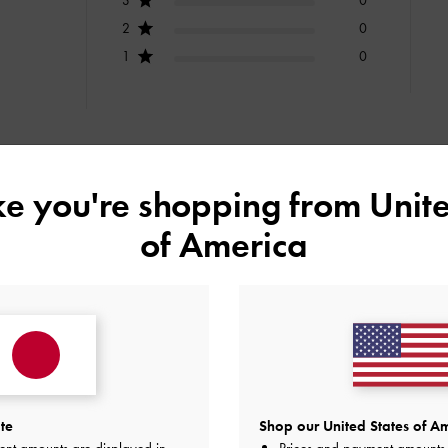
2
0
1
0
快適さ
ike you're shopping from
Unite
とてもよかった
よかった
of America
デザイン
品質
快適さ
全て
全て
全て
te
Shop our United States of Am