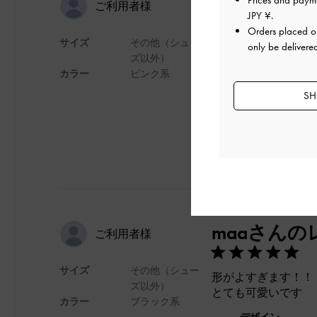
高見え
Prices and paym
ご利用者様
JPY ¥
.
Orders placed 
サイズ
その他（シュー
only be delivere
値段以上に商品が見
ズ以外）
カラー
ピンク系
デザイン
SH
maaさんの
ご利用者様
サイズ
その他（シュー
形がよすぎます！！
ズ以外）
とても可愛いです
カラー
ブラック系
デザイン