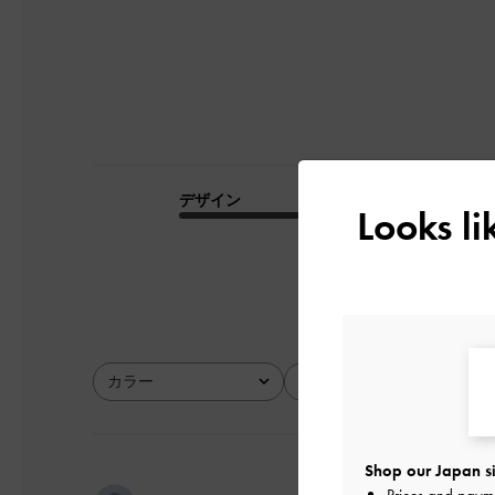
デザイン
品質
Looks l
とてもよかった
カラー
サイズ
全て
全て
Shop our Japan si