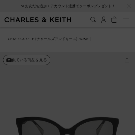
…
…
LINEお友だち追加＋アカウント連携でクーポンプレゼント！
CHARLES & KEITH (チャールズアンドキース) HOME
ファッション雑貨
サングラス
アセテートオーバルサングラス
似ている商品を見る