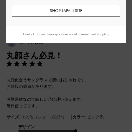
SHOP JAPAN SITE
このレビューは役に立ちましたか？
0
0
Contact us
if you have questions about international shipping.
公
2024-06-10
ご利用者様
開
丸顔さん必見！
日
丸顔似合うサングラスで凄いおしゃれです。
お値段の価値があります。
感覚過敏なので眩しい時に凄い使えます。
毎日使ってます。
|
サイズ:
その他（シューズ以外）
カラー:
ピンク系
デザイン