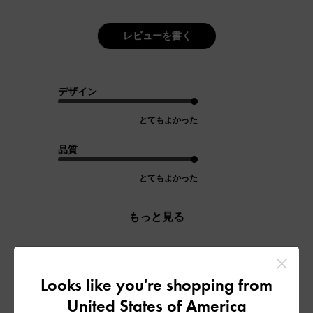
レビューを書く
デザイン
とてもよかった
品質
とてもよかった
もっと見る
フィルター
Looks like you're shopping from
並べ替え
最新
:
United States of America