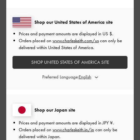
公
2024-08-05
ご利用者様
開
Shop our United States of America site
かわいい
日
Prices and payment amounts are displayed in
US $
.
Orders placed on
www.charleskeith.com/us
can only be
delivered within United States of America.
かわいいー
SHOP UNITED STATES OF AMERICA SITE
|
サイズ:
その他（シューズ以外）
カラー:
ブラウン系
Preferred Language:
デザイン
よかった
品質
Shop our Japan site
よかった
Prices and payment amounts are displayed in
JPY ¥
.
Orders placed on
www.charleskeith.jp/jp
can only be
もっと見る
delivered within Japan.