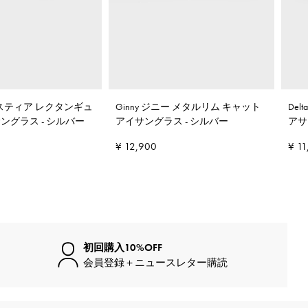
 セレスティア レクタンギュ
Ginny ジニー メタルリム キャット
De
サングラス
-
シルバー
アイサングラス
-
シルバー
アサ
¥ 12,900
¥ 11
初回購入10%OFF
会員登録＋ニュースレター購読