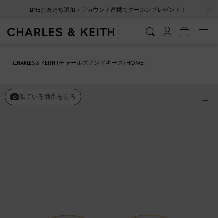
…
…
LINEお友だち追加＋アカウント連携でクーポンプレゼント！
CHARLES & KEITH (チャールズアンドキース) HOME
ファッション雑貨
サングラス
Paige ページ ボウ クリスタル サン
グラス
似ている商品を見る