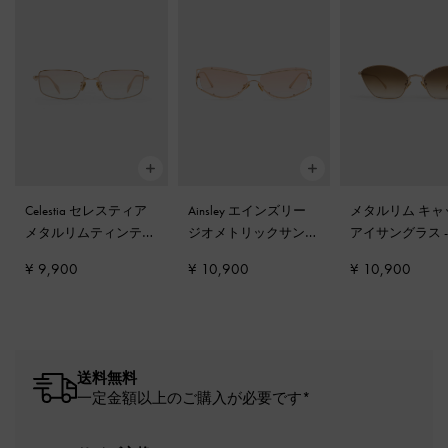
Celestia セレスティア
Ainsley エインズリー
メタルリム キャ
メタルリムティンテッ
ジオメトリックサング
アイサングラス
ドレクタンギュラーサ
ラス
-
ライトゴールド
ルド
¥ 9,900
¥ 10,900
¥ 10,900
ングラス
-
ライトゴー
ルド
送料無料
一定金額以上のご購入が必要です*