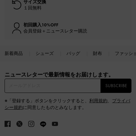
サイズ交換
１回無料
初回購入10%OFF
会員登録＋ニュースレター購読
新着商品
シューズ
バッグ
財布
ファッシ
Site footer
ニュースレターで最新情報をお届けします。​
SUBSCRIBE
※「登録する」ボタンをクリックすると、
利用規約
、
プライバ
シー規約
に同意したものとみなします。