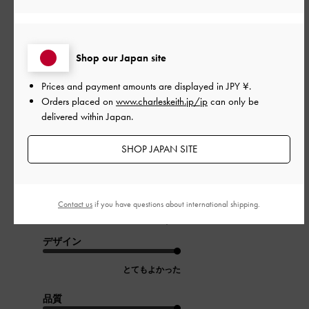
並べ替え
最新
:
公
2026-07-19
Shop our Japan site
ご利用者様
開
とにかく可愛い！
Prices and payment amounts are displayed in
JPY ¥
.
日
Orders placed on
www.charleskeith.jp/jp
can only be
delivered within Japan.
シルバーのフレームが顔に馴染む
SHOP JAPAN SITE
フレームのリボンとキラキラが最高に可愛い！
折りたたみタイプだからバッグにつけてどこにでも持って行け
る
Contact us
if you have questions about international shipping.
|
サイズ:
その他（シューズ以外）
カラー:
シルバー系
デザイン
とてもよかった
品質