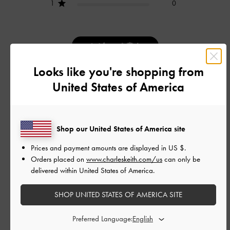
1
0
レビューを書く
Looks like you're shopping from
United States of America
デザイン
とてもよかった
Shop our United States of America site
品質
Prices and payment amounts are displayed in
US $
.
とてもよかった
Orders placed on
www.charleskeith.com/us
can only be
delivered within United States of America.
もっと見る
SHOP UNITED STATES OF AMERICA SITE
フィルター
Preferred Language: