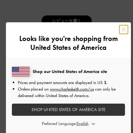
レビューを書く
Looks like you're shopping from
デザイン
United States of America
とてもよかった
品質
Shop our United States of America site
とてもよかった
Prices and payment amounts are displayed in
US $
.
Orders placed on
www.charleskeith.com/us
can only be
delivered within United States of America.
もっと見る
SHOP UNITED STATES OF AMERICA SITE
フィルター
Preferred Language:
並べ替え
最新
: