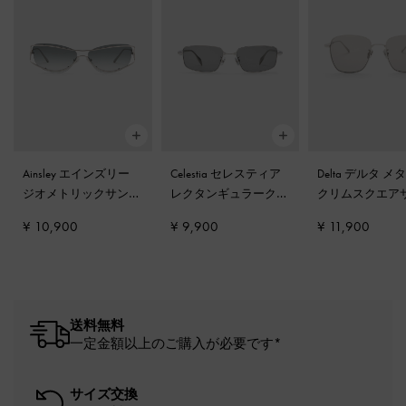
Ainsley エインズリー
Celestia セレスティア
Delta デルタ メ
ジオメトリックサング
レクタンギュラークリ
クリムスクエア
ラス
-
シルバー
アサングラス
-
シルバ
ラス
-
シルバー
¥ 10,900
¥ 9,900
¥ 11,900
ー
送料無料
一定金額以上のご購入が必要です*
サイズ交換