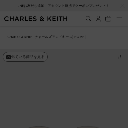
…
…
LINEお友だち追加＋アカウント連携でクーポンプレゼント！
CHARLES & KEITH (チャールズアンドキース) HOME
ファッション雑貨
サングラス
Paige ページ ボウ クリスタル サン
グラス
似ている商品を見る