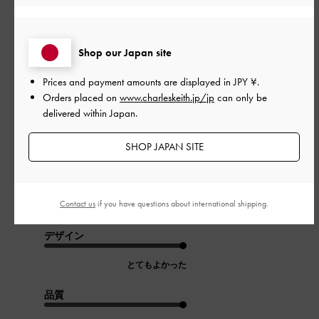
公
2026-07-19
ご利用者様
Shop our Japan site
開
とにかく可愛い！
日
Prices and payment amounts are displayed in
JPY ¥
.
Orders placed on
www.charleskeith.jp/jp
can only be
delivered within Japan.
シルバーのフレームが顔に馴染む
SHOP JAPAN SITE
フレームのリボンとキラキラが最高に可愛い！
折りたたみタイプだからバッグにつけてどこにでも持って行け
る
Contact us
if you have questions about international shipping.
|
サイズ:
その他（シューズ以外）
カラー:
シルバー系
デザイン
とてもよかった
品質