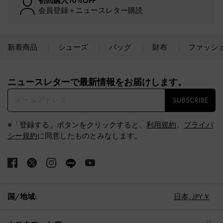
初回購入10%OFF
会員登録＋ニュースレター購読
新着商品
シューズ
バッグ
財布
ファッシ
Site footer
ニュースレターで最新情報をお届けします。​
SUBSCRIBE
※「登録する」ボタンをクリックすると、
利用規約
、
プライバ
シー規約
に同意したものとみなします。
国/地域:
日本,
JPY ¥