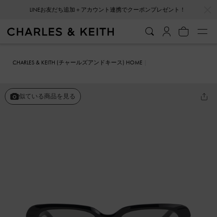
…
…
LINEお友だち追加＋アカウント連携でクーポンプレゼント！
CHARLES & KEITH (チャールズアンドキース) HOME
ファッション雑貨
サングラス
アセテート アンギュラーサングラス
似ている商品を見る