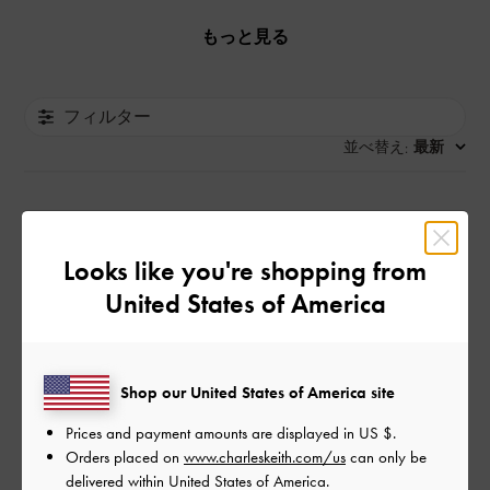
もっと見る
フィルター
並べ替え
最新
:
公
2024-11-04
ご利用者様
開
Looks like you're shopping from
かわいい
日
United States of America
秋冬にぴったりのデザインです
Shop our United States of America site
ブラックコーデにすごくあうのでお気に入りです！
Prices and payment amounts are displayed in
US $
.
|
サイズ:
その他（シューズ以外）
カラー:
ブラック系
Orders placed on
www.charleskeith.com/us
can only be
delivered within United States of America.
デザイン