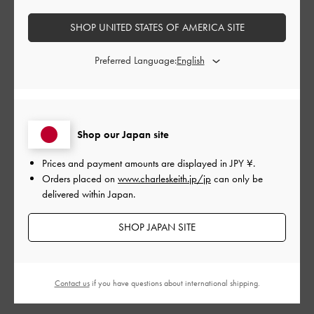
とてもよかった
SHOP UNITED STATES OF AMERICA SITE
品質
Preferred Language:
とてもよかった
もっと見る
Shop our Japan site
このレビューは役に立ちましたか？
0
Prices and payment amounts are displayed in
JPY ¥
.
0
Orders placed on
www.charleskeith.jp/jp
can only be
delivered within Japan.
SHOP JAPAN SITE
公
2024-10-17
ご利用者様
開
スタイリッシュなサングラス
日
Contact us
if you have questions about international shipping.