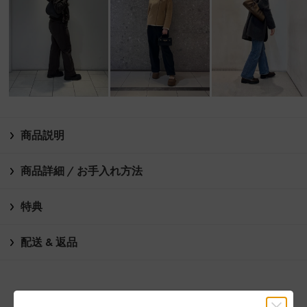
商品説明
商品詳細 / お手入れ方法
特典
配送 & 返品