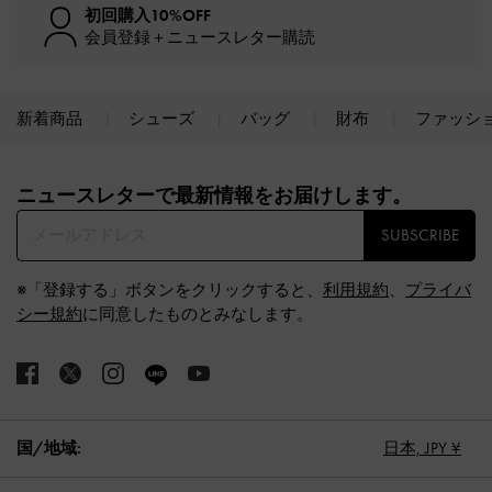
初回購入10%OFF
会員登録＋ニュースレター購読
新着商品
シューズ
バッグ
財布
ファッシ
Site footer
ニュースレターで最新情報をお届けします。​
SUBSCRIBE
※「登録する」ボタンをクリックすると、
利用規約
、
プライバ
シー規約
に同意したものとみなします。
国/地域:
日本,
JPY ¥