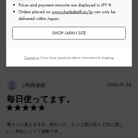
Prices and payment amounts are displayed in
JPY ¥
.
Orders placed on
www.charleskeith.jp/jp
can only be
delivered within Japan.
レビューを書く
SHOP JAPAN SITE
フィルター
Contact us
if you have questions about international shipping.
並べ替え
最新
:
公
2026-01-24
ご利用者様
開
毎日使ってます。
日
重そうに見えますが、軽かった。レンズ面が広くて目に優し
い。外れにくくて感動です。