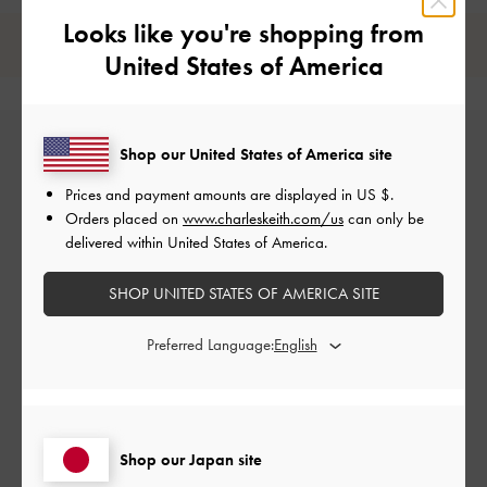
Looks like you're shopping from
レビューは購入した方のみ投稿ができます。
United States of America
Shop our United States of America site
Prices and payment amounts are displayed in
US $
.
カスタマーレビュー
Orders placed on
www.charleskeith.com/us
can only be
delivered within United States of America.
5
SHOP UNITED STATES OF AMERICA SITE
1件のレビューに基づく
Preferred Language:
5
1
4
0
3
0
2
0
Shop our Japan site
1
0