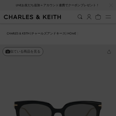
…
…
LINEお友だち追加＋アカウント連携でクーポンプレゼント！
CHARLES & KEITH (チャールズアンドキース) HOME
ファッション雑貨
サングラス
Kris クリス チェーンディテール レ
クタンギュラーサングラス
似ている商品を見る