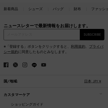
新着商品
シューズ
バッグ
財布
ファッシ
Site footer
ニュースレターで最新情報をお届けします。​
SUBSCRIBE
※「登録する」ボタンをクリックすると、
利用規約
、
プライバ
シー規約
に同意したものとみなします。
国/地域:
日本,
JPY ¥
カスタマーケア
ショッピングガイド