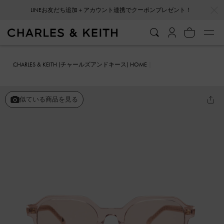
…
…
LINEお友だち追加＋アカウント連携でクーポンプレゼント！
CHARLES & KEITH (チャールズアンドキース) HOME
ファッション雑貨
サングラス
アセテート チェーンリンクサングラ
ス
似ている商品を見る