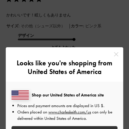
かわいいです！眩しくもありません
|
サイズ:
その他（シューズ以外）
カラー:
ピンク系
デザイン
とてもよかった
品質
Looks like you're shopping from
United States of America
とてもよかった
もっと見る
Shop our United States of America site
このレビューは役に立ちましたか？
0
Prices and payment amounts are displayed in
US $
.
0
Orders placed on
www.charleskeith.com/us
can only be
delivered within United States of America.