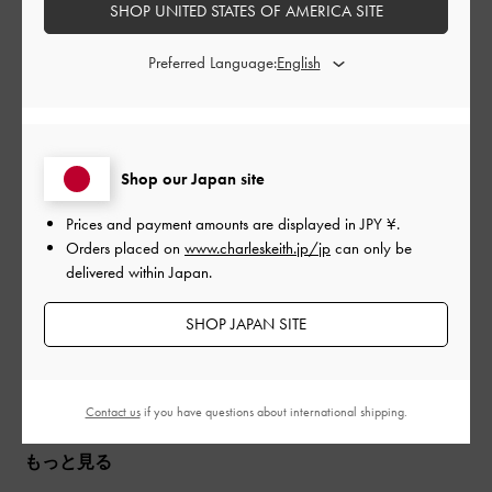
SHOP UNITED STATES OF AMERICA SITE
公
2023-07-24
ご利用者様
開
Preferred Language:
かわいい
日
あまりないデザインで、一目惚れして購入しました。
Shop our Japan site
愛用しようと思います！
Prices and payment amounts are displayed in
JPY ¥
.
|
サイズ:
その他（シューズ以外）
カラー:
ブラウン系
Orders placed on
www.charleskeith.jp/jp
can only be
デザイン
delivered within Japan.
とてもよかった
SHOP JAPAN SITE
品質
とてもよかった
Contact us
if you have questions about international shipping.
もっと見る