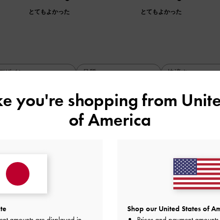
とてもよかった
とてもよかった
デザイン
品質
快適さ
全て
全て
全て
ike you're shopping from
Unite
of America
すごく小さく見えます！
楽しいですよ
品質
快適さ
te
Shop our United States of Am
とてもよかった
とてもよかった
とても
ent amounts are displayed in
Prices and payment amounts 