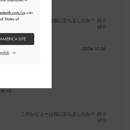
eskeith.com/us
can
ed States of
このレビューは役に立ちましたか？
0
0
 AMERICA SITE
公
2024-10-26
開
日
よかった
このレビューは役に立ちましたか？
0
0