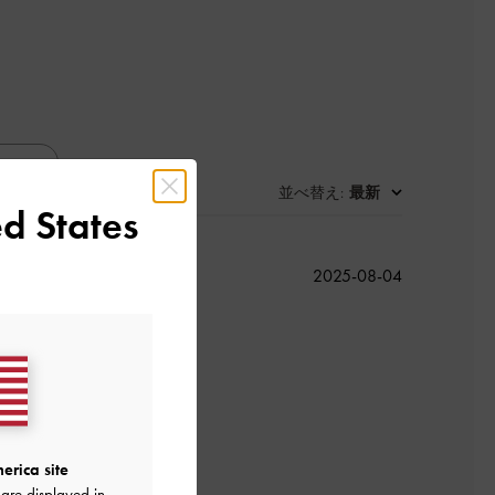
並べ替え
最新
:
d States
公
2025-08-04
開
日
erica site
よかった
are displayed in