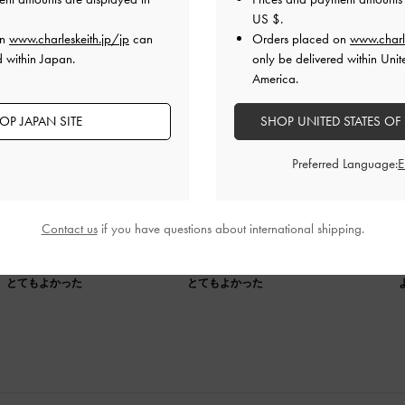
US $
.
on
www.charleskeith.jp/jp
can
Orders placed on
www.charl
d within Japan.
only be delivered within Unit
America.
OP JAPAN SITE
SHOP UNITED STATES OF
レビュー
Preferred Language:
果ありそうでめっちゃ可愛いです！
Contact us
if you have questions about international shipping.
品質
快適さ
とてもよかった
とてもよかった