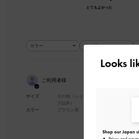
とてもよかった
カラー
サイズ
全て
全て
Looks l
かわいい
ご利用者様
サイズ
その他（シュー
大きめなので、顔が
ズ以外）
セレブ気取れるので
カラー
ブラウン系
オススメです！
デザイン
Shop our Japan si
Prices and paym