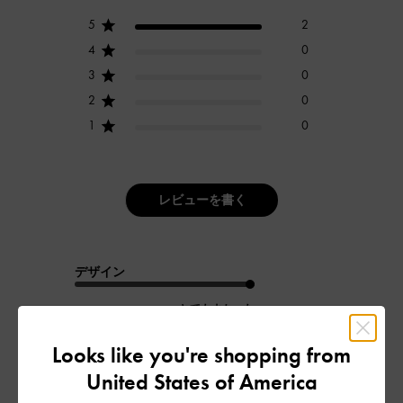
5
2
4
0
3
0
2
0
1
0
レビューを書く
デザイン
とてもよかった
品質
Looks like you're shopping from
United States of America
よかった