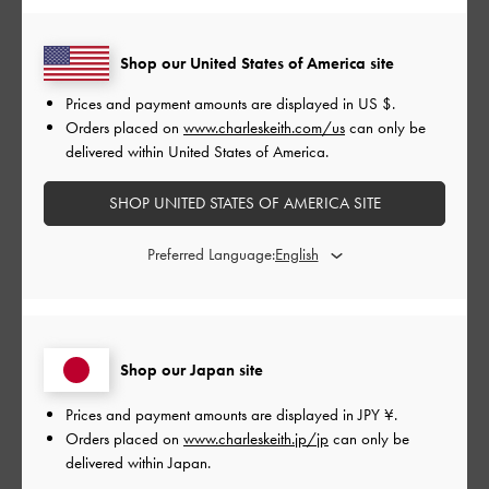
もっと見る
Shop our United States of America site
Prices and payment amounts are displayed in
US $
.
フィルター
Orders placed on
www.charleskeith.com/us
can only be
並べ替え
最新
:
delivered within United States of America.
SHOP UNITED STATES OF AMERICA SITE
公
2024-02-08
ご利用者様
Preferred Language:
開
sunglasses
日
Shop our Japan site
So fashionable and sexy
日本語に翻訳する
Prices and payment amounts are displayed in
JPY ¥
.
Orders placed on
www.charleskeith.jp/jp
can only be
|
サイズ:
その他（シューズ以外）
カラー:
ブラック系
delivered within Japan.
デザイン