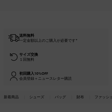
送料無料
一定金額以上のご購入が必要です*
サイズ交換
１回無料
初回購入10%OFF
会員登録＋ニュースレター購読
新着商品
シューズ
バッグ
財布
ファッシ
Site footer