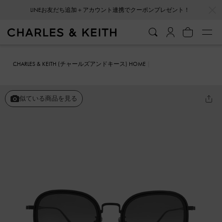
…
…
LINEお友だち追加＋アカウント連携でクーポンプレゼント！
CHARLES & KEITH (チャールズアンドキース) HOME
ファッション雑貨
サングラス
アセテート メタリックリムサングラ
ス
似ている商品を見る