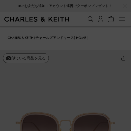
…
…
LINEお友だち追加＋アカウント連携でクーポンプレゼント！
CHARLES & KEITH (チャールズアンドキース) HOME
ファッション雑貨
サングラス
アセテート メタリックリムサングラ
ス
似ている商品を見る