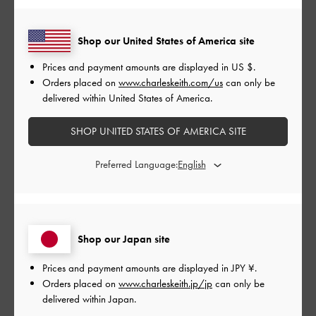
もっと見る
Shop our United States of America site
Prices and payment amounts are displayed in
US $
.
フィルター
Orders placed on
www.charleskeith.com/us
can only be
並べ替え
最新
:
delivered within United States of America.
SHOP UNITED STATES OF AMERICA SITE
公
2024-02-08
ご利用者様
Preferred Language:
開
sunglasses
日
Shop our Japan site
So fashionable and sexy
日本語に翻訳する
Prices and payment amounts are displayed in
JPY ¥
.
Orders placed on
www.charleskeith.jp/jp
can only be
|
サイズ:
その他（シューズ以外）
カラー:
ブラック系
delivered within Japan.
デザイン