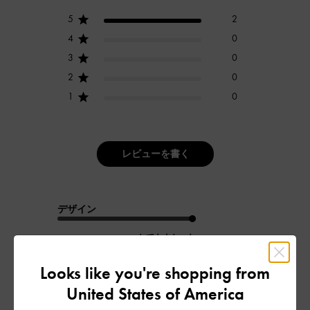
5
2
4
0
3
0
2
0
1
0
レビューを書く
デザイン
とてもよかった
品質
Looks like you're shopping from
United States of America
よかった