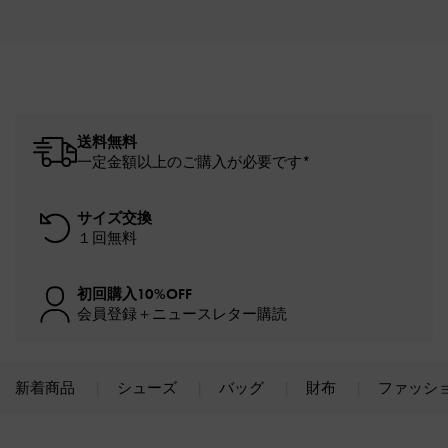
送料無料
一定金額以上のご購入が必要です*
サイズ交換
１回無料
初回購入10%OFF
会員登録＋ニュースレター購読
新着商品
シューズ
バッグ
財布
ファッシ
Site footer