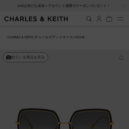
…
…
LINEお友だち追加＋アカウント連携でクーポンプレゼント！
CHARLES & KEITH (チャールズアンドキース) HOME
ファッション雑貨
サングラス
オーバーサイズ スクエアバタフライ
サングラス
似ている商品を見る