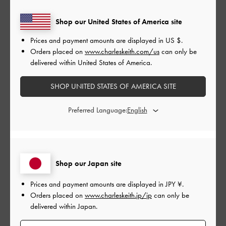
もっと見る
Shop our United States of America site
Prices and payment amounts are displayed in
US $
.
Orders placed on
www.charleskeith.com/us
can only be
フィルター
delivered within United States of America.
並べ替え
最新
:
SHOP UNITED STATES OF AMERICA SITE
公
2024-07-04
ご利用者様
Preferred Language:
開
可愛い
日
Shop our Japan site
可愛い😍
Prices and payment amounts are displayed in
JPY ¥
.
|
サイズ:
その他（シューズ以外）
カラー:
ブラウン系
Orders placed on
www.charleskeith.jp/jp
can only be
delivered within Japan.
デザイン