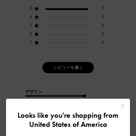
5
2
4
0
3
0
2
0
1
0
レビューを書く
デザイン
とてもよかった
Looks like you're shopping from
品質
United States of America
とてもよかった