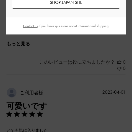
SHOP JAPAN SITE
とてもよかった
品質
Contact us
if you have questions about international shipping.
とてもよかった
もっと見る
このレビューは役に立ちましたか？
0
0
公
2023-04-01
ご利用者様
開
可愛いです
日
とても気に入りました