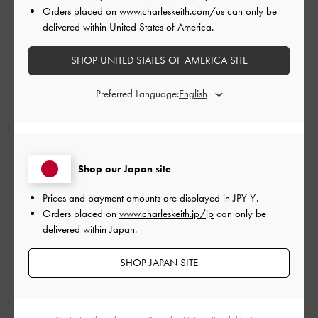
Orders placed on
www.charleskeith.com/us
can only be
delivered within United States of America.
このレビューは役に立ちましたか？
0
0
SHOP UNITED STATES OF AMERICA SITE
Preferred Language:
公
2024-06-17
ご利用者様
開
安定の使い心地
日
Shop our Japan site
レンズの透明感、メガネの着け心地がだいすきなので、サング
Prices and payment amounts are displayed in
JPY ¥
.
ラスリピです。
Orders placed on
www.charleskeith.jp/jp
can only be
このクオリティで1万円ちょっとで購入出来るのは最高です！
delivered within Japan.
|
サイズ:
その他（シューズ以外）
カラー:
ブラック系
SHOP JAPAN SITE
デザイン
とてもよかった