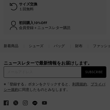
サイズ交換
１回無料
初回購入10%OFF
会員登録＋ニュースレター購読
新着商品
シューズ
バッグ
財布
ファッシ
Site footer
ニュースレターで最新情報をお届けします。​
SUBSCRIBE
※「登録する」ボタンをクリックすると、
利用規約
、
プライバ
シー規約
に同意したものとみなします。