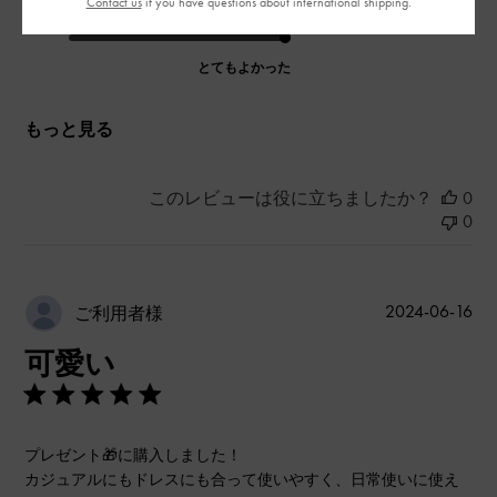
Contact us
if you have questions about international shipping.
品質
とてもよかった
もっと見る
このレビューは役に立ちましたか？
0
0
公
2024-06-16
ご利用者様
開
可愛い
日
プレゼント🎁に購入しました！
カジュアルにもドレスにも合って使いやすく、日常使いに使え