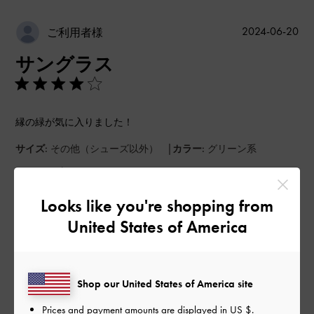
公
2024-06-20
ご利用者様
開
サングラス
日
縁の緑が気に入りました！
|
サイズ:
その他（シューズ以外）
カラー:
グリーン系
デザイン
Looks like you're shopping from
よかった
United States of America
品質
とてもよかった
Shop our United States of America site
もっと見る
Prices and payment amounts are displayed in
US $
.