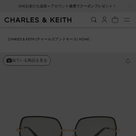
…
…
LINEお友だち追加＋アカウント連携でクーポンプレゼント！
CHARLES & KEITH (チャールズアンドキース) HOME
ファッション雑貨
サングラス
アセテート ティンリムワイドスクエ
アサングラス
似ている商品を見る