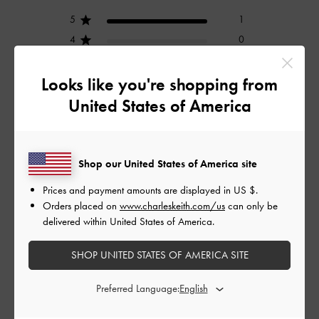
5
1
4
0
3
0
2
0
Looks like you're shopping from
1
0
United States of America
レビューを書く
Shop our United States of America site
Prices and payment amounts are displayed in
US $
.
Orders placed on
www.charleskeith.com/us
can only be
デザイン
delivered within United States of America.
とてもよかった
SHOP UNITED STATES OF AMERICA SITE
品質
Preferred Language:
とてもよかった