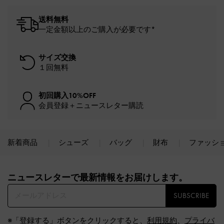
送料無料
一定金額以上のご購入が必要です*
サイズ交換
１回無料
初回購入10%OFF
会員登録＋ニュースレター購読
新着商品
シューズ
バッグ
財布
ファッシ
Site footer
ニュースレターで最新情報をお届けします。​
SUBSCRIBE
※「登録する」ボタンをクリックすると、
利用規約
、
プライバ