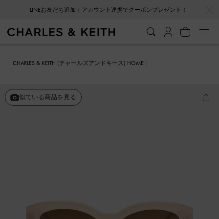
…
…
LINEお友だち追加＋アカウント連携でクーポンプレゼント！
CHARLES & KEITH (チャールズアンドキース) HOME
ファッション雑貨
サングラス
アセテート スカルプチュアキャット
アイサングラス
似ている商品を見る