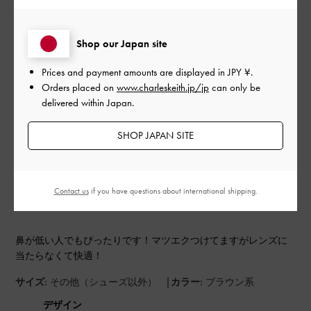
もっと見る
Shop our Japan site
Prices and payment amounts are displayed in
JPY ¥
.
フィルター
Orders placed on
www.charleskeith.jp/jp
can only be
並べ替え
最新
:
delivered within Japan.
SHOP JAPAN SITE
公
2024-08-06
ご利用者様
開
ai7さんのレビュー
日
Contact us
if you have questions about international shipping.
鼻が低い人でもぴったりです！マツエクつけてますがレンズに
当たらなくて快適！
|
サイズ:
その他（シューズ以外）
カラー:
ブラウン系
デザイン