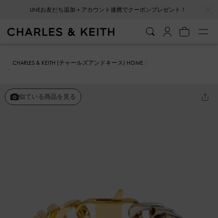
…
…
LINEお友だち追加＋アカウント連携でクーポンプレゼント！
会員登録＋ニュースレター登録で10%OFFクーポンプレゼント！
CHARLES & KEITH (チャールズアンドキース) HOME
ファッション雑貨
アクセサリー
Gabine ガビーヌ チェーンリンク
ブレスレット
似ている商品を見る