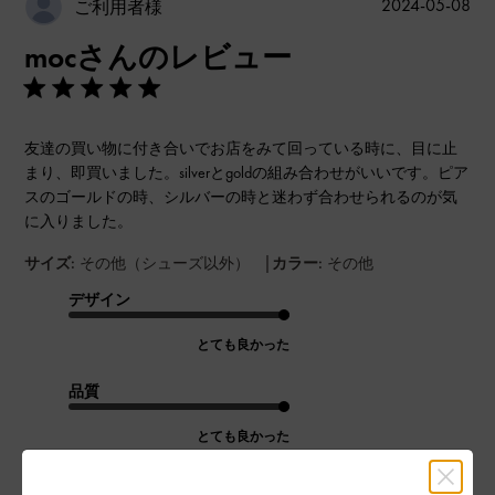
公
2024-05-08
ご利用者様
開
mocさんのレビュー
日
友達の買い物に付き合いでお店をみて回っている時に、目に止
まり、即買いました。silverとgoldの組み合わせがいいです。ピア
スのゴールドの時、シルバーの時と迷わず合わせられるのが気
に入りました。
|
サイズ:
その他（シューズ以外）
カラー:
その他
デザイン
とても良かった
品質
とても良かった