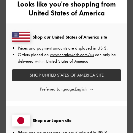
もっと見る
Looks like you're shopping from
United States of America
このレビューは役に立ちましたか？
0
0
Shop our United States of America site
Prices and payment amounts are displayed in
US $
.
公
2024-01-17
ご利用者様
Orders placed on
www.charleskeith.com/us
can only be
開
delivered within United States of America.
かっこいい
日
SHOP UNITED STATES OF AMERICA SITE
普段あまりアクセサリーつけないけど
Preferred Language:
重くないからつけやすい👍✨
|
サイズ:
その他（シューズ以外）
カラー:
その他
デザイン
Shop our Japan site
とても良かった
Prices and payment amounts are displayed in
JPY ¥
.