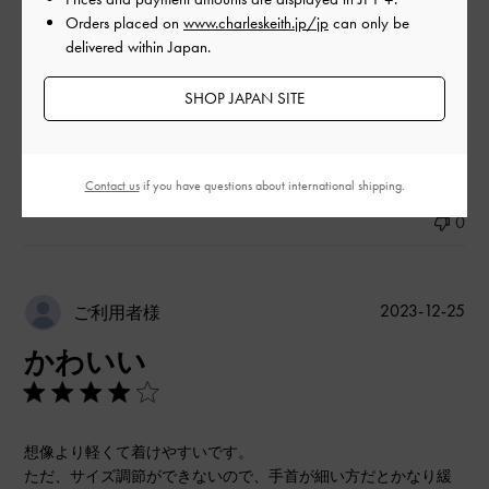
Orders placed on
www.charleskeith.jp/jp
can only be
品質
delivered within Japan.
とても良かった
SHOP JAPAN SITE
もっと見る
Contact us
if you have questions about international shipping.
このレビューは役に立ちましたか？
0
0
公
2023-12-25
ご利用者様
開
かわいい
日
想像より軽くて着けやすいです。
ただ、サイズ調節ができないので、手首が細い方だとかなり緩