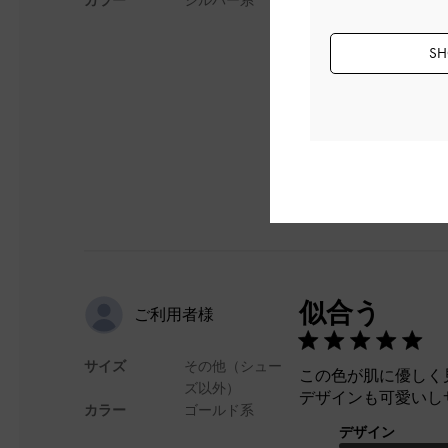
入しました。
カジュアルな服にも
感です。
SH
デザイン
似合う
ご利用者様
サイズ
その他（シュー
この色が肌に優しく
ズ以外）
デザインも可愛いし
カラー
ゴールド系
デザイン