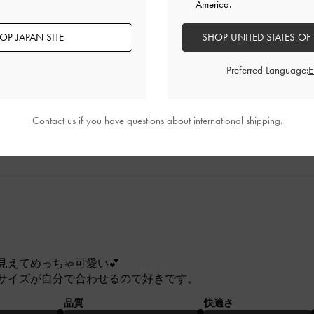
America.
フォーマルな服にも馴染むので、このカラーにしてよかったと
OP JAPAN SITE
SHOP UNITED STATES OF
品質
快適さ
Preferred Language:
とてもよかった
とてもよかった
とても
Contact us
if you have questions about international shipping.
見えてめっちゃ可愛い💕
サイズが自分で合わせるので好きです。
品質
快適さ