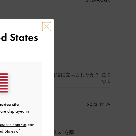
開
日
d States
よかった
このレビューは役に立ちましたか？
0
0
公
2023-12-29
erica site
開
are displayed in
日
eskeith.com/us
can
ed States of
ので、店舗でシルバーのラス1を購