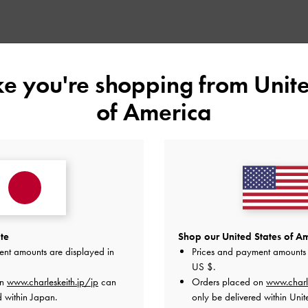
雑、、？
ike you're shopping from
Unite
品質
快適さ
of America
とてもよかった
とてもよかった
とても可愛いです
te
Shop our United States of Am
ent amounts are displayed in
Prices and payment amounts 
US $
.
on
www.charleskeith.jp/jp
can
Orders placed on
www.charl
たため、店頭に見に行きました。
d within Japan.
only be delivered within Unit
ていたのと、シルバーのブレスレットはまだ持っていなかった