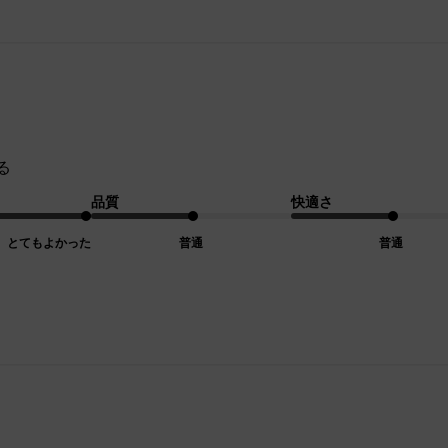
る
品質
快適さ
とてもよかった
普通
普通