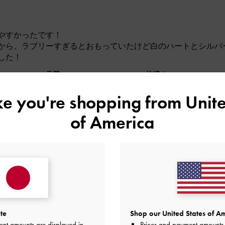
やすかったです！
から、ラブリーすぎるとおもっていたけど白のハートとシルバ
した！
品質
快適さ
とてもよかった
とてもよかった
とても
ike you're shopping from
Unite
of America
te
Shop our United States of Am
でつけるのもつけやすいです。耐久性はまだわかりません。
ent amounts are displayed in
Prices and payment amounts 