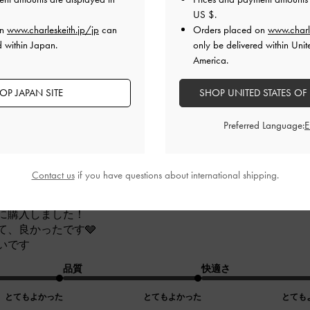
US $
.
品質
快適さ
on
www.charleskeith.jp/jp
can
Orders placed on
www.charl
とてもよかった
とてもよかった
とても
d within Japan.
only be delivered within Unit
America.
OP JAPAN SITE
SHOP UNITED STATES OF
Preferred Language:
んのレビュー
Contact us
if you have questions about international shipping.
に購入しました！
て、良かったです🩶
いです
品質
快適さ
とてもよかった
とてもよかった
とても