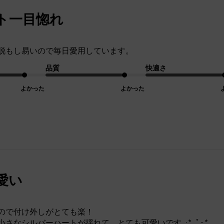
ト一目惚れ
脱もし易いので毎日愛用しています。
品質
快適さ
よかった
よかった
愛い
ので付け外しがとても楽！
さなシルバーハートが揺れて、とても可愛いです｡:*. ﾟ･*.