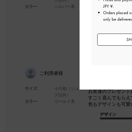
JPY ¥
.
カラー
シルバー系
デザイン
Orders placed 
only be delivere
SH
kuraraさ
ご利用者様
サイズ
その他（シュー
お友達のプレゼント
ズ以外）
すごく喜んでもらえ
カラー
ゴールド系
色もデザインも可愛
デザイン