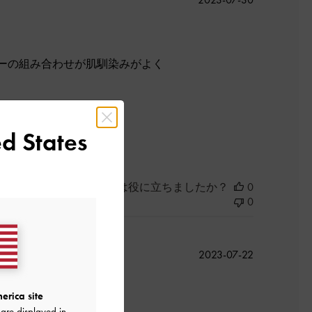
開
日
ーの組み合わせが肌馴染みがよく
よかった
d States
このレビューは役に立ちましたか？
0
0
公
2023-07-22
開
日
erica site
are displayed in