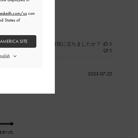
eskeith.com/us
can
よかった
ed States of
 AMERICA SITE
このレビューは役に立ちましたか？
0
0
公
2023-07-22
開
日
よかった