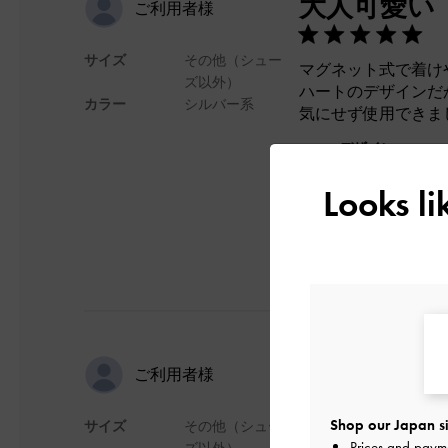
大人可愛い
ご利用者様
サイズ
その他（シュー
マグネット式で着け
ズ以外）
ハートのデザインだ
カラー
シルバー系
気にせず使用できま
デザイン
Looks l
可愛い
ご利用者様
Shop our Japan si
サイズ
その他（シュー
可愛いですし、磁石
Prices and paym
ズ以外）