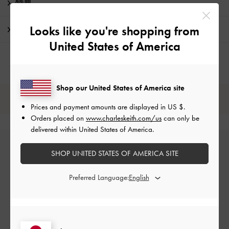
特典
Looks like you're shopping from
配送 & 返品
United States of America
Shop our United States of America site
レビューは購入した方のみ投稿ができます。
Prices and payment amounts are displayed in
US $
.
Orders placed on
www.charleskeith.com/us
can only be
delivered within United States of America.
SHOP UNITED STATES OF AMERICA SITE
Preferred Language:
カスタマーレビュー