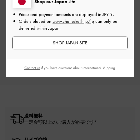
Shop our Japan site
Prices and payment amounts are displayed in
JPY ¥
.
Orders placed on
www.charleskeith.jp/jp
can only be
ご感想をお聞かせください
delivered within Japan.
Let us know what you think
SHOP JAPAN SITE
レビューを書く
Contact us
if you have questions about international shipping.
送料無料
一定金額以上のご購入が必要です*
サイズ交換