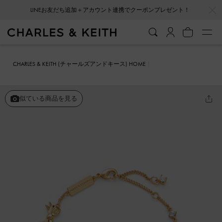
…
…
LINEお友だち追加＋アカウント連携でクーポンプレゼント！
CHARLES & KEITH (チャールズアンドキース) HOME
ファッション雑貨
アクセサリー
Paige ページ ボウクリスタルブレ
スレット
似ている商品を見る