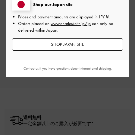
Shop our Japan site
Prices and payment amounts are displayed in
JPY ¥
.
Orders placed on
www.charleskeith.jp/jp
can only be
delivered within Japan.
ご感想をお聞かせください
SHOP JAPAN SITE
Let us know what you think
レビューを書く
Contact us
if you have questions about international shipping.
送料無料
一定金額以上のご購入が必要です*