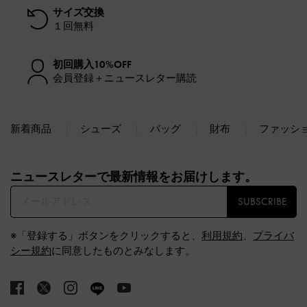
サイズ交換
１回無料
初回購入10%OFF
会員登録＋ニュースレター購読
新着商品
シューズ
バッグ
財布
ファッシ
Site footer
ニュースレターで最新情報をお届けします。​
SUBSCRIBE
※「登録する」ボタンをクリックすると、
利用規約
、
プライバ
シー規約
に同意したものとみなします。