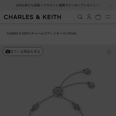
…
…
LINEお友だち追加＋アカウント連携でクーポンプレゼント！
CHARLES & KEITH (チャールズアンドキース) HOME
ファッション雑貨
アクセサリー
Rosalind ロザリンド フラワーモチ
ーフブレスレット
似ている商品を見る