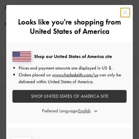
特典
Looks like you're shopping from
配送 & 返品
United States of America
Shop our United States of America site
レビューは購入した方のみ投稿ができます。
Prices and payment amounts are displayed in
US $
.
Orders placed on
www.charleskeith.com/us
can only be
delivered within United States of America.
SHOP UNITED STATES OF AMERICA SITE
Preferred Language:
カスタマーレビュー