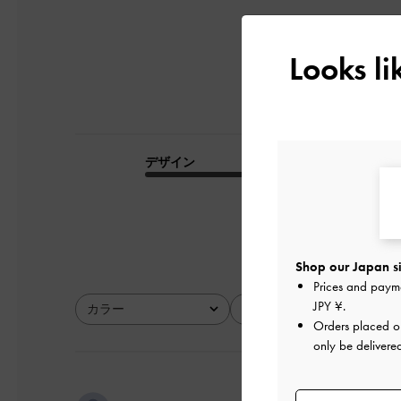
Looks l
デザイン
品質
とてもよかった
Shop our Japan si
Prices and paym
JPY ¥
.
カラー
サイズ
全て
全て
Orders placed 
only be delivere