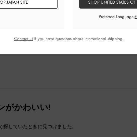
OP JAPAN SITE
SHOP UNITED STATES OF
Preferred Language:
す、カジュアル服と合う!
かったです!
Contact us
if you have questions about international shipping.
品質
快適さ
とてもよかった
とてもよかった
とても
ンがかわいい!
で探していたときに見つけました。