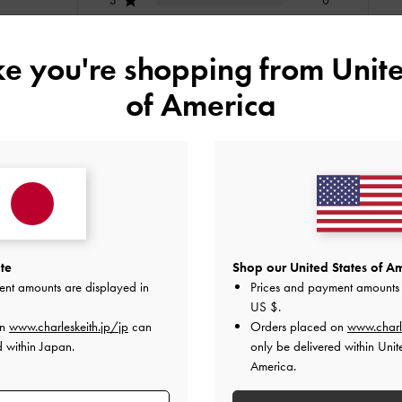
2
0
1
0
ike you're shopping from
Unite
of America
快適さ
とてもよかった
とてもよかった
te
Shop our United States of Am
ent amounts are displayed in
Prices and payment amounts 
US $
.
デザイン
品質
快適さ
全て
全て
全て
on
www.charleskeith.jp/jp
can
Orders placed on
www.charl
d within Japan.
only be delivered within Unit
America.