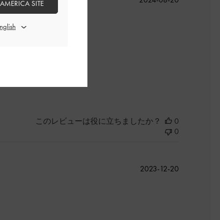
 AMERICA SITE
開
日
よかった
このレビューは役に立ちましたか？
0
0
公
2023-12-20
開
日