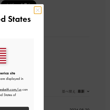
レビューを書く
d States
erica site
are displayed in
eskeith.com/us
can
並べ替え
最新
:
ed States of
公
2024-08-20