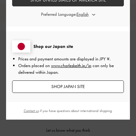
レビューは購入した方のみ投稿ができます。
Preferred Language:
Shop our Japan site
Prices and payment amounts are displayed in
JPY ¥
.
Orders placed on
www.charleskeith.jp/jp
can only be
delivered within Japan.
カスタマーレビュー
SHOP JAPAN SITE
Contact us
if you have questions about international shipping.
ご感想をお聞かせください
Let us know what you think