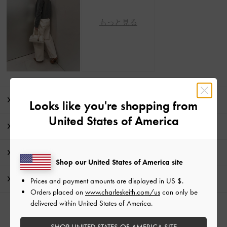
もっと見る
商品説明
Looks like you're shopping from
United States of America
商品詳細 / お手入れ方法
特典
Shop our United States of America site
配送 & 返品
Prices and payment amounts are displayed in
US $
.
Orders placed on
www.charleskeith.com/us
can only be
delivered within United States of America.
SHOP UNITED STATES OF AMERICA SITE