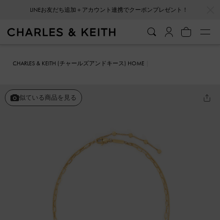
…
…
LINEお友だち追加＋アカウント連携でクーポンプレゼント！
CHARLES & KEITH (チャールズアンドキース) HOME
ファッション雑貨
アクセサリー
Sable セーブル ロープノット ダブ
ルチェーンネックレス
似ている商品を見る