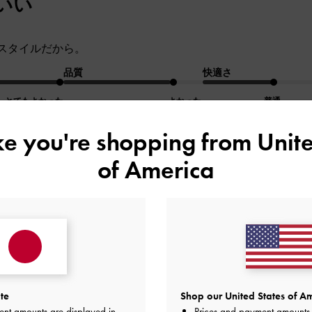
いい
スタイルだから。
品質
快適さ
とてもよかった
よかった
普通
ike you're shopping from
Unite
of America
なの嬉しい！
ザインで即買いしました。
4連のハートのネックレスにすることができるのが嬉しいで
te
Shop our United States of Am
ーのネックレスとして使用する際は磁石でクローバーの形が
ent amounts are displayed in
Prices and payment amounts 