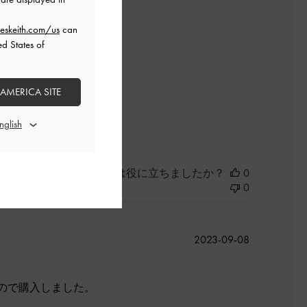
と感じます。
eskeith.com/us
can
ed States of
大満足な商品です。
 AMERICA SITE
よかった
このレビューは役に立ちましたか？
0
0
公
2023-09-08
開
日
ので購入しました。