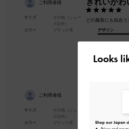
きれいかわ
ご利用者様
サイズ
その他（シュー
どの服装にも似合う
ズ以外）
カラー
ブラック系
デザイン
Looks l
2way仕様
ご利用者様
サイズ
その他（シュー
とっても可愛いデ
ズ以外）
クローバー、または
Shop our Japan si
カラー
ブラック系
使用感は、クローバ
Prices and paym