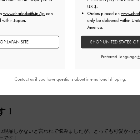
い時もあります。（磁石が強力ではない）
US $
.
する際は、ネックレスのチェーンの長さは個人的には長いな
on
www.charleskeith.jp/jp
can
Orders placed on
www.charl
ありますが、短い方にしても長いと感じます。
d within Japan.
only be delivered within Unit
自分の好きな長さに調整できるようにしましたので、結果的に
America.
が届きやすく、お気に入りのネックレスになりました。
品質
快適さ
OP JAPAN SITE
SHOP UNITED STATES OF
とてもよかった
普通
とても
Preferred Language:
Contact us
if you have questions about international shipping.
す！
つ現品しかないと言われて悩みましたが、とっても可愛かった
たです！