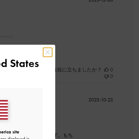
開
日
d States
このレビューは役に立ちましたか？
0
0
公
2023-10-23
開
日
す。
erica site
崩れることが時々あります。もち
are displayed in