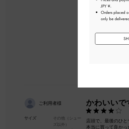
ろん、1日中問題な
JPY ¥
.
4連のハートで使用
Orders placed 
引っ掛かる輪は二つ
only be delivere
マルカンと購入して
価格もお手頃で、手
デザイン
SH
かわいいで
ご利用者様
サイズ
その他（シュー
店頭で、最後のひと
ズ以外）
本当に買って良かっ