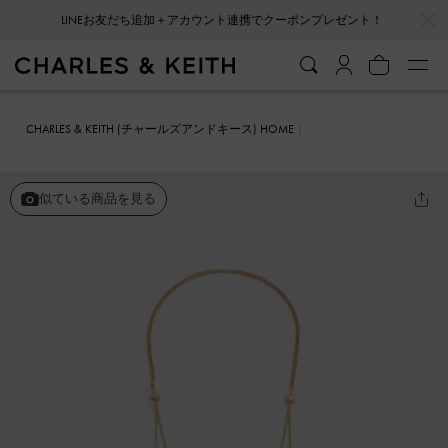
…
…
LINEお友だち追加＋アカウント連携でクーポンプレゼント！
CHARLES & KEITH (チャールズアンドキース) HOME
ファッション雑貨
アクセサリー
Fernley ファーンリー フラワー レ
イヤード ネックレス
似ている商品を見る