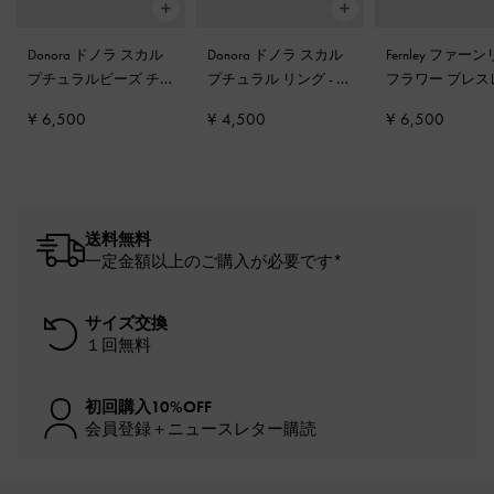
Donora ドノラ スカル
Donora ドノラ スカル
Fernley ファー
プチュラルビーズ チ
プチュラル リング
-
ゴ
フラワー ブレス
ェーンリンク ブレス
ールド
ト
-
ゴールド
¥ 6,500
¥ 4,500
¥ 6,500
レット
-
ゴールド
送料無料
一定金額以上のご購入が必要です*
サイズ交換
１回無料
初回購入10%OFF
会員登録＋ニュースレター購読