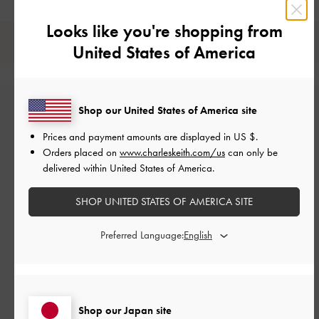
Looks like you're shopping from
レビューは購入した方のみ投稿ができます。
United States of America
Shop our United States of America site
Prices and payment amounts are displayed in
US $
.
Orders placed on
www.charleskeith.com/us
can only be
delivered within United States of America.
カスタマーレビュー
SHOP UNITED STATES OF AMERICA SITE
Preferred Language:
ご感想をお聞かせください
Shop our Japan site
Let us know what you think