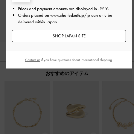
Prices and payment amounts are displayed in
JPY ¥
.
Orders placed on
www.charleskeith.jp/jp
can only be
レビューを書く
delivered within Japan.
SHOP JAPAN SITE
Contact us
if you have questions about international shipping.
おすすめのアイテム