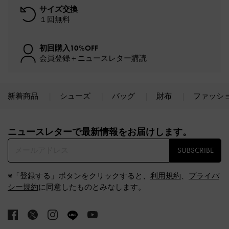
サイズ交換
１回無料
初回購入10%OFF
会員登録＋ニュースレター購読
新着商品
シューズ
バッグ
財布
ファッシ
Site footer
ニュースレターで最新情報をお届けします。​
SUBSCRIBE
※「登録する」ボタンをクリックすると、
利用規約
、
プライバ
シー規約
に同意したものとみなします。