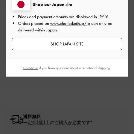
Shop our Japan site
Prices and payment amounts are displayed in
JPY ¥
.
Orders placed on
www.charleskeith.jp/jp
can only be
delivered within Japan.
ご感想をお聞かせください
SHOP JAPAN SITE
Let us know what you think
レビューを書く
Contact us
if you have questions about international shipping.
送料無料
一定金額以上のご購入が必要です*