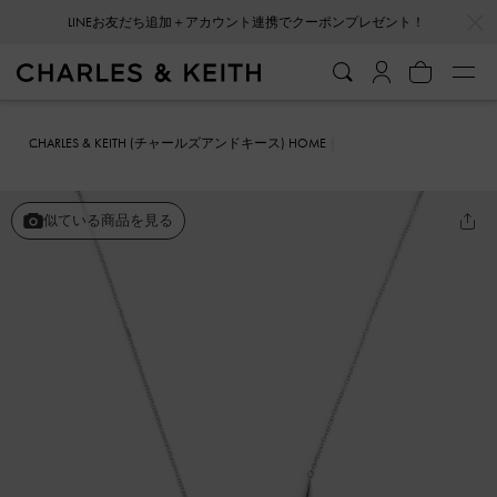
…
…
LINEお友だち追加＋アカウント連携でクーポンプレゼント！
CHARLES & KEITH (チャールズアンドキース) HOME
ファッション雑貨
アクセサリー
Eimear アイマー スカルプチュア
アシメトリカルネックレス
似ている商品を見る