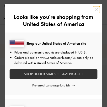
特典
Looks like you're shopping from
配送 & 返品
United States of America
Shop our United States of America site
レビューは購入した方のみ投稿ができます。
Prices and payment amounts are displayed in
US $
.
Orders placed on
www.charleskeith.com/us
can only be
delivered within United States of America.
SHOP UNITED STATES OF AMERICA SITE
Preferred Language:
カスタマーレビュー