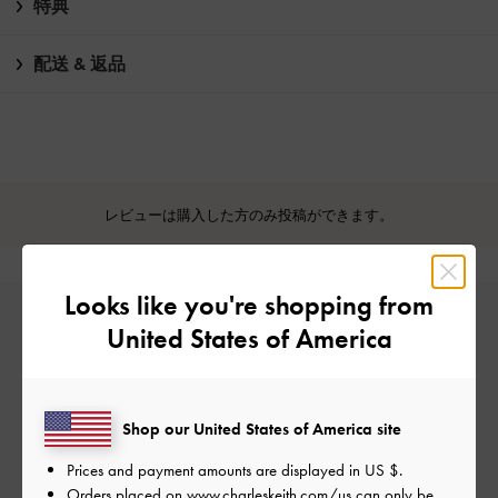
特典
配送 & 返品
レビューは購入した方のみ投稿ができます。
Looks like you're shopping from
United States of America
Shop our United States of America site
カスタマーレビュー
Prices and payment amounts are displayed in
US $
.
Orders placed on
www.charleskeith.com/us
can only be