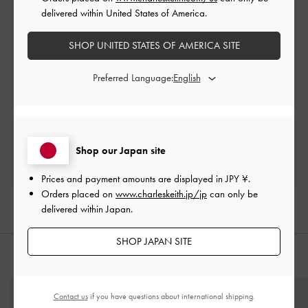
delivered within United States of America.
SHOP UNITED STATES OF AMERICA SITE
ご感想をお聞かせください
Preferred Language:
Let us know what you think
レビューを書く
Shop our Japan site
Prices and payment amounts are displayed in
JPY ¥
.
Orders placed on
www.charleskeith.jp/jp
can only be
delivered within Japan.
SHOP JAPAN SITE
おすすめのアイテム
Contact us
if you have questions about international shipping.