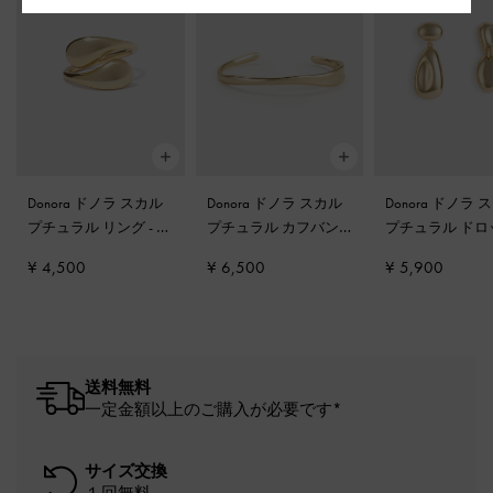
Donora ドノラ スカル
Donora ドノラ スカル
Donora ドノラ スカル
プチュラル リング
-
ゴ
プチュラル カフバン
プチュラル ドロ
ールド
グル
-
ゴールド
ピアス
-
ゴール
¥ 4,500
¥ 6,500
¥ 5,900
送料無料
一定金額以上のご購入が必要です*
サイズ交換
１回無料