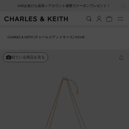
…
…
LINEお友だち追加＋アカウント連携でクーポンプレゼント！
CHARLES & KEITH (チャールズアンドキース) HOME
ファッション雑貨
アクセサリー
Aine エネ クリスタルダブルチェ
ーンネックレス
似ている商品を見る