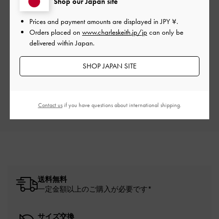
Shop our Japan site
Prices and payment amounts are displayed in
JPY ¥
.
Orders placed on
www.charleskeith.jp/jp
can only be
ご感想をお聞かせください
delivered within Japan.
Let us know what you think
SHOP JAPAN SITE
レビューを書く
Contact us
if you have questions about international shipping.
送料無料
一定金額以上のご購入が必要です*
サイズ交換