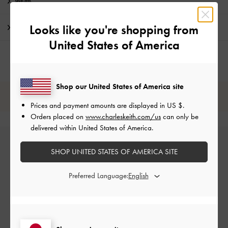
特典
Looks like you're shopping from
配送 & 返品
United States of America
Shop our United States of America site
レビューは購入した方のみ投稿ができます。
Prices and payment amounts are displayed in
US $
.
Orders placed on
www.charleskeith.com/us
can only be
delivered within United States of America.
SHOP UNITED STATES OF AMERICA SITE
Preferred Language:
カスタマーレビュー