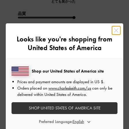
とても良かった
品質
とても良かった
Looks like you're shopping from
もっと見る
United States of America
このレビューは役に立ちましたか？
0
0
Shop our United States of America site
Prices and payment amounts are displayed in
US $
.
Orders placed on
www.charleskeith.com/us
can only be
公
2023-09-19
ご利用者様
delivered within United States of America.
開
アクセントとして
日
SHOP UNITED STATES OF AMERICA SITE
Preferred Language:
少し目立つようなデザインなのでアクセントとしてちょうどい