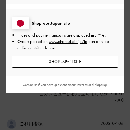
いです。
|
サイズ:
その他（シューズ以外）
カラー:
ゴールド系
Shop our Japan site
デザイン
Prices and payment amounts are displayed in
JPY ¥
.
良かった
Orders placed on
www.charleskeith.jp/jp
can only be
delivered within Japan.
品質
良かった
SHOP JAPAN SITE
もっと見る
Contact us
if you have questions about international shipping.
このレビューは役に立ちましたか？
0
0
公
2023-07-06
ご利用者様
開