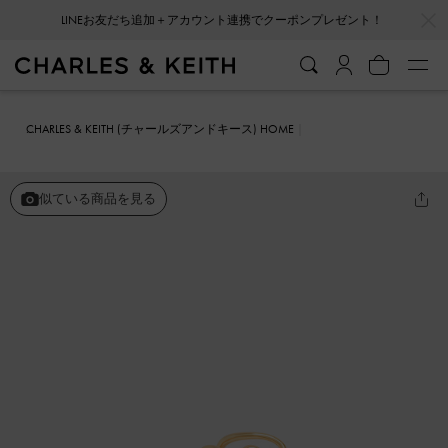
…
…
LINEお友だち追加＋アカウント連携でクーポンプレゼント！
会員登録＋ニュースレター登録で10%OFFクーポンプレゼント！
CHARLES & KEITH (チャールズアンドキース) HOME
ファッション雑貨
アクセサリー
スカルプチュア リング
似ている商品を見る