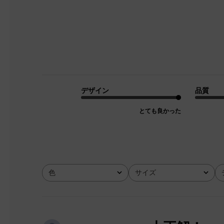
デザイン
品質
とても良かった
色
サイズ
全て
全て