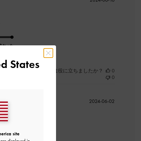
開
日
。
良かった
d States
このレビューは役に立ちましたか？
0
0
公
2024-06-02
開
日
erica site
are displayed in