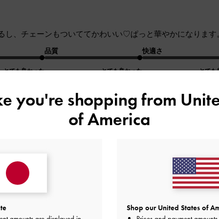
るし、チェーンもついててかわいい♡ぱっと華やかになります
品質
快適さ
とても良かった
とても良かった
とても
ike you're shopping from
Unite
of America
レビュー
購入しました。
ました。
te
Shop our United States of Am
ent amounts are displayed in
Prices and payment amounts 
品質
快適さ