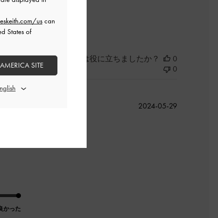
良かった
eskeith.com/us
can
ed States of
このレビューは役に立ちましたか？
0
 AMERICA SITE
0
公
2024-05-29
開
日
良かった