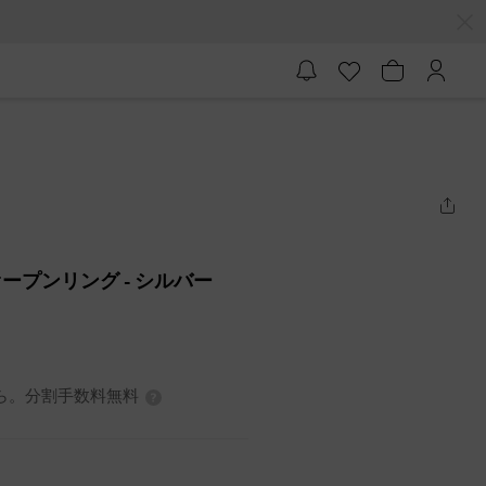
ルオープンリング
- シルバー
から。分割手数料無料