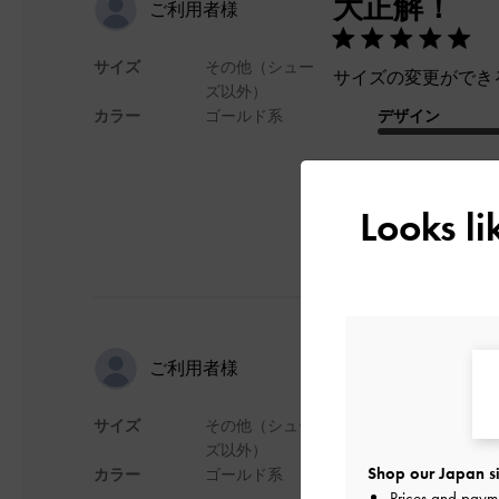
大正解！
ご利用者様
サイズ
その他（シュー
サイズの変更ができ
ズ以外）
カラー
ゴールド系
デザイン
Looks l
ydnさんの
ご利用者様
サイズ
その他（シュー
娘へのプレゼントで
ズ以外）
かわいいと喜んでい
Shop our Japan si
カラー
ゴールド系
Prices and paym
デザイン