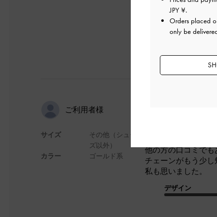
JPY ¥
.
Orders placed 
only be delivere
SH
満足
ご利用者様
サイズ
その他（シュー
写真のまんま。可愛
ズ以外）
他の方の口コミでも
カラー
ゴールド系
チェーンがもう少し
私も思いました。
デザイン