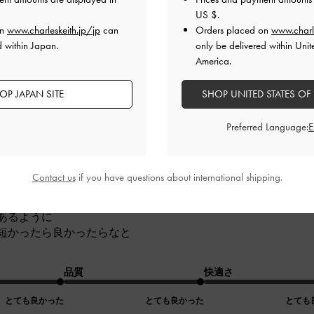
US $
.
とても良かった
とても良かった
とても
on
www.charleskeith.jp/jp
can
Orders placed on
www.charl
d within Japan.
only be delivered within Unit
America.
OP JAPAN SITE
SHOP UNITED STATES OF
Preferred Language:
Contact us
if you have questions about international shipping.
くて一気に華やかに。
あるように
短かったら良かったらなと
品質
快適さ
とても良かった
とても良かった
とても