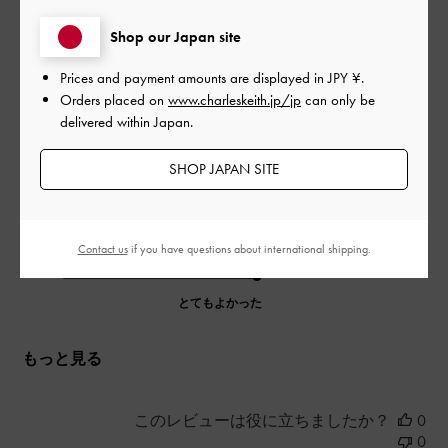
ysmさんのレビュー
Shop our Japan site
Prices and payment amounts are displayed in
JPY ¥
.
ハートモチーフのものは持っていなかったのですが、とても可
Orders placed on
www.charleskeith.jp/jp
can only be
愛く、気に入りました。
delivered within Japan.
|
サイズ:
その他（シューズ以外）
カラー:
シルバー系
SHOP JAPAN SITE
デザイン
とてもよかった
Contact us
if you have questions about international shipping.
品質
とてもよかった
もっと見る
このレビューは役に立ちましたか？
0
0