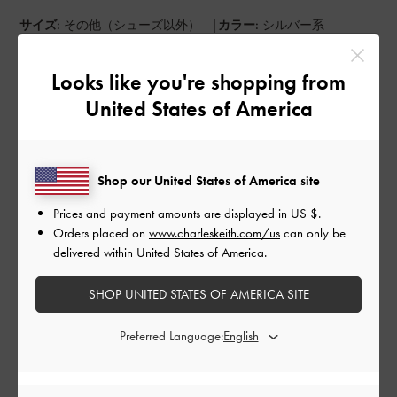
|
サイズ:
その他（シューズ以外）
カラー:
シルバー系
デザイン
Looks like you're shopping from
とてもよかった
United States of America
品質
とてもよかった
Shop our United States of America site
もっと見る
Prices and payment amounts are displayed in
US $
.
Orders placed on
www.charleskeith.com/us
can only be
delivered within United States of America.
このレビューは役に立ちましたか？
0
0
SHOP UNITED STATES OF AMERICA SITE
Preferred Language:
公
2023-07-25
ご利用者様
開
日