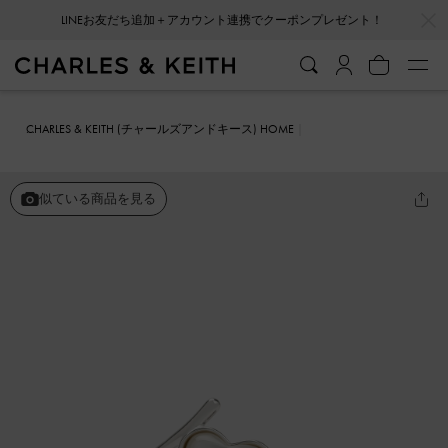
…
…
会員登録＋ニュースレター登録で10%OFFクーポンプレゼント！
CHARLES & KEITH (チャールズアンドキース) HOME
ファッション雑貨
アクセサリー
ハートストーン リング
似ている商品を見る