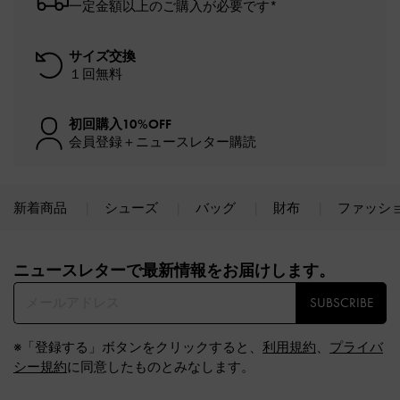
一定金額以上のご購入が必要です*
サイズ交換
１回無料
初回購入10%OFF
会員登録＋ニュースレター購読
新着商品
シューズ
バッグ
財布
ファッシ
Site footer
ニュースレターで最新情報をお届けします。​
SUBSCRIBE
※「登録する」ボタンをクリックすると、
利用規約
、
プライバ
シー規約
に同意したものとみなします。