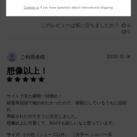
もっと見る
Contact us
if you have questions about international shipping.
このレビューは役に立ちましたか？
0
0
公
2023-12-14
ご利用者様
開
想像以上！
日
サイトで見た瞬間一目惚れ！
材質等店頭で確かめたかったので、保留にしているうちに品切
れ
再販されたのですぐに注文しました。
想像以上に可愛くて、BLACKも欲しいなと思っています。
|
サイズ:
その他（シューズ以外）
カラー:
シルバー系