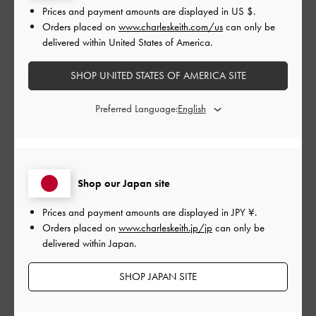
Prices and payment amounts are displayed in
US $
.
Orders placed on
www.charleskeith.com/us
can only be
公
2024-01-07
ご利用者様
delivered within United States of America.
開
モード好き用
日
SHOP UNITED STATES OF AMERICA SITE
Preferred Language:
写真で見たときよりも、実物はもっと高級感ある材質と見た目
で、シックにモードな雰囲気のファッションにもってこいで
す。
|
サイズ:
その他（シューズ以外）
カラー:
ブラック系
Shop our Japan site
デザイン
Prices and payment amounts are displayed in
JPY ¥
.
Orders placed on
www.charleskeith.jp/jp
can only be
とてもよかった
delivered within Japan.
品質
SHOP JAPAN SITE
とてもよかった