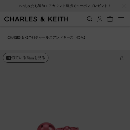
…
…
LINEお友だち追加＋アカウント連携でクーポンプレゼント！
CHARLES & KEITH (チャールズアンドキース) HOME
ファッション雑貨
アクセサリー
メタリックスフィア スカルプチュ
アリング
似ている商品を見る