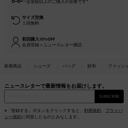
一定金額以上のご購入が必要です*
サイズ交換
１回無料
初回購入10%OFF
会員登録＋ニュースレター購読
新着商品
シューズ
バッグ
財布
ファッシ
Site footer
ニュースレターで最新情報をお届けします。​
SUBSCRIBE
※「登録する」ボタンをクリックすると、
利用規約
、
プライバ
シー規約
に同意したものとみなします。