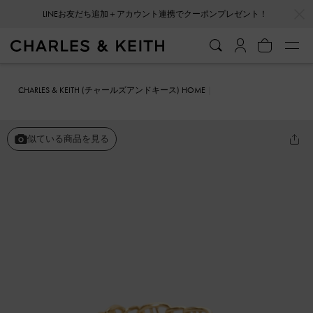
…
…
LINEお友だち追加＋アカウント連携でクーポンプレゼント！
CHARLES & KEITH (チャールズアンドキース) HOME
ファッション雑貨
アクセサリー
Nyra ナイラ ミックスリンクチェ
ーンリング
似ている商品を見る