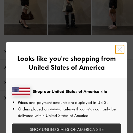
商品説明
Looks like you're shopping from
United States of America
商品詳細 / お手入れ方法
特典
Shop our United States of America site
配送 & 返品
Prices and payment amounts are displayed in
US $
.
Orders placed on
www.charleskeith.com/us
can only be
delivered within United States of America.
SHOP UNITED STATES OF AMERICA SITE