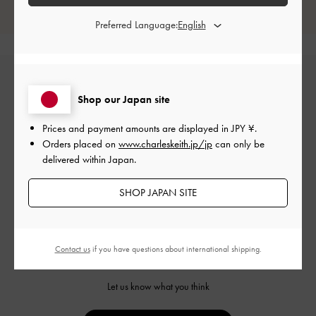
レビューは購入した方のみ投稿ができます。
Preferred Language:
Shop our Japan site
Prices and payment amounts are displayed in
JPY ¥
.
Orders placed on
www.charleskeith.jp/jp
can only be
delivered within Japan.
カスタマーレビュー
SHOP JAPAN SITE
Contact us
if you have questions about international shipping.
ご感想をお聞かせください
Let us know what you think