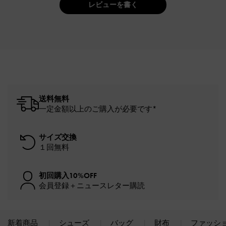
レビューを書く
送料無料
一定金額以上のご購入が必要です*
サイズ交換
１回無料
初回購入10%OFF
会員登録＋ニュースレター購読
新着商品
シューズ
バッグ
財布
ファッシ