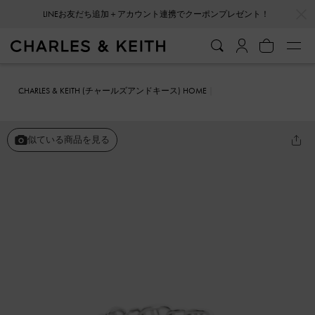
…
…
LINEお友だち追加＋アカウント連携でクーポンプレゼント！
CHARLES & KEITH (チャールズアンドキース) HOME
ファッション雑貨
アクセサリー
Nyra ナイラ ミックスリンクチェ
ーンリング
似ている商品を見る