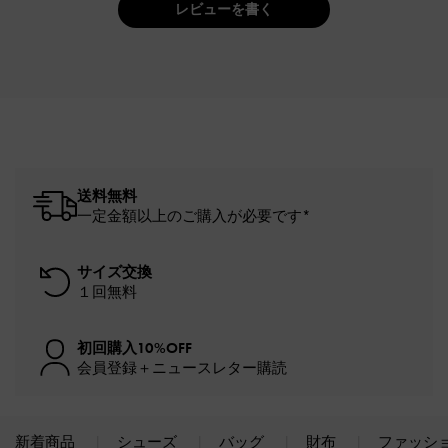
レビューを書く
送料無料
一定金額以上のご購入が必要です*
サイズ交換
１回無料
初回購入10%OFF
会員登録＋ニュースレター購読
新着商品
シューズ
バッグ
財布
ファッシ