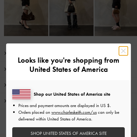
商品説明
Looks like you're shopping from
United States of America
商品詳細 / お手入れ方法
特典
Shop our United States of America site
配送 & 返品
Prices and payment amounts are displayed in
US $
.
Orders placed on
www.charleskeith.com/us
can only be
delivered within United States of America.
SHOP UNITED STATES OF AMERICA SITE