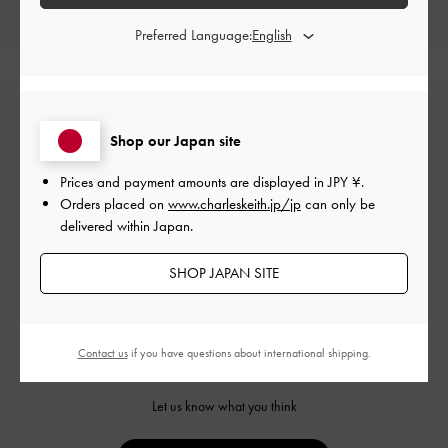
レビューは購入した方のみ投稿ができます。
Preferred Language:
Shop our Japan site
Prices and payment amounts are displayed in
JPY ¥
.
Orders placed on
www.charleskeith.jp/jp
can only be
delivered within Japan.
カスタマーレビュー
SHOP JAPAN SITE
Contact us
if you have questions about international shipping.
ご感想をお聞かせください
Let us know what you think