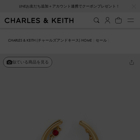
…
…
LINEお友だち追加＋アカウント連携でクーポンプレゼント！
CHARLES & KEITH (チャールズアンドキース) HOME
セール
ファッション雑貨
Bethania ベターニア ハートクリスタルチェーンリ
ンクリング
似ている商品を見る