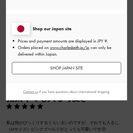
品質
とてもよかった
Shop our Japan site
もっと見る
Prices and payment amounts are displayed in
JPY ¥
.
Orders placed on
www.charleskeith.jp/jp
can only be
フィルター
delivered within Japan.
並べ替え
最新
:
SHOP JAPAN SITE
公
2024-03-20
ご利用者様
開
Contact us
if you have questions about international shipping.
指太くても入る可愛さ
日
私は指がびっくりするくらい太いのですが、それでも入るし、
（Mサイズ）ピンクゴールドがとっても可愛いです🥺