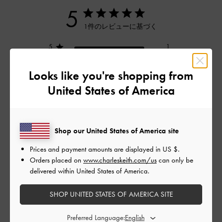
5
1件のレビューに基づく
5
1
4
0
Looks like you're shopping from
3
0
United States of America
2
0
1
0
Shop our United States of America site
レビューを書く
Prices and payment amounts are displayed in
US $
.
Orders placed on
www.charleskeith.com/us
can only be
delivered within United States of America.
デザイン
SHOP UNITED STATES OF AMERICA SITE
とてもよかった
Preferred Language: