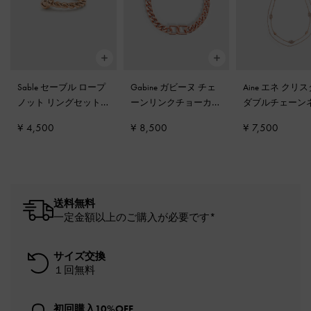
Sable セーブル ロープ
Gabine ガビーヌ チェ
Aine エネ クリ
ノット リングセット
-
ーンリンクチョーカー
ダブルチェーン
ローズゴールド
ネックレス
-
ローズゴ
レス
-
ローズゴ
¥ 4,500
¥ 8,500
¥ 7,500
ールド
送料無料
一定金額以上のご購入が必要です*
サイズ交換
１回無料
初回購入10%OFF