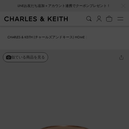
…
…
LINEお友だち追加＋アカウント連携でクーポンプレゼント！
CHARLES & KEITH (チャールズアンドキース) HOME
ファッション雑貨
アクセサリー
Everest エベレスト クリスタルス
ターリング
似ている商品を見る