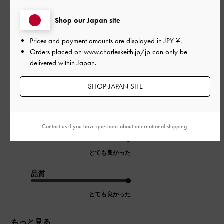
Shop our Japan site
公
2026-08-06
ご利用者様
Prices and payment amounts are displayed in
JPY ¥
.
開
Orders placed on
www.charleskeith.jp/jp
can only be
とても可愛い
日
delivered within Japan.
SHOP JAPAN SITE
デザインも良くどんなコーデにも合わせやすいです。
|
サイズ:
その他（シューズ以外）
カラー:
ゴールド系
Contact us
if you have questions about international shipping.
デザイン
とても良かった
品質
とても良かった
もっと見る