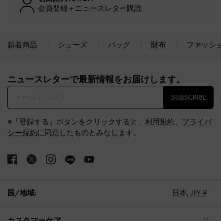
会員登録＋ニュースレター購読
新着商品
シューズ
バッグ
財布
ファッシ
Site footer
ニュースレターで最新情報をお届けします。​
SUBSCRIBE
※「登録する」ボタンをクリックすると、
利用規約
、
プライバ
シー規約
に同意したものとみなします。
国/地域:
日本,
JPY ¥
カスタマーケア