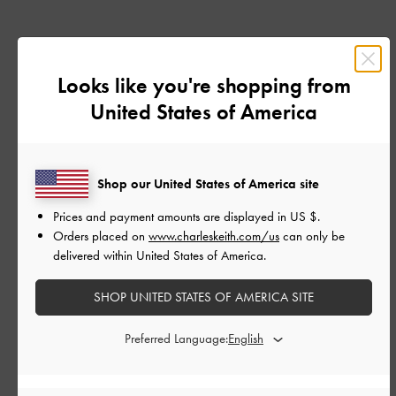
レビューを書く
Looks like you're shopping from
United States of America
デザイン
とても良かった
Shop our United States of America site
品質
Prices and payment amounts are displayed in
US $
.
Orders placed on
www.charleskeith.com/us
can only be
とても良かった
delivered within United States of America.
もっと見る
SHOP UNITED STATES OF AMERICA SITE
Preferred Language:
フィルター
並べ替え
最新
: