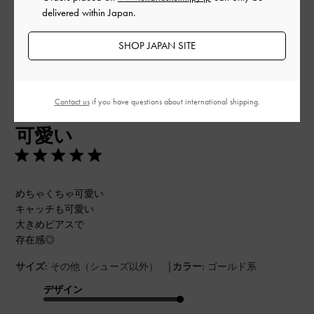
delivered within Japan.
このレビューは役に立ちましたか？
0
SHOP JAPAN SITE
0
公
2023-07-03
Contact us
if you have questions about international shipping.
ご利用者様
開
可愛い
日
めちゃくちゃ可愛い
キャッチも可愛い
大きめピアスで
存在感◎
|
サイズ:
その他（シューズ以外）
カラー:
ゴールド系
デザイン