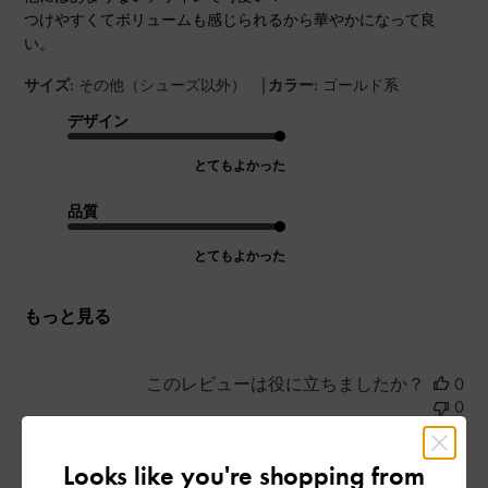
つけやすくてボリュームも感じられるから華やかになって良
い。
|
サイズ:
その他（シューズ以外）
カラー:
ゴールド系
デザイン
とてもよかった
品質
とてもよかった
もっと見る
このレビューは役に立ちましたか？
0
0
Looks like you're shopping from