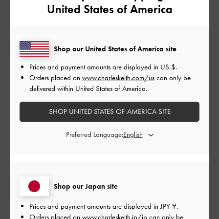
公
2023-08-10
ご利用者様
United States of America
開
想像通りの可愛さ‼
日
Shop our United States of America site
Prices and payment amounts are displayed in
US $
.
サイズ感も良かったしとても可愛い‼
Orders placed on
www.charleskeith.com/us
can only be
友人にもそのピアス可愛い‼と褒められました‼
delivered within United States of America.
オススメです‼
|
サイズ:
その他（シューズ以外）
カラー:
ベージュ系
SHOP UNITED STATES OF AMERICA SITE
デザイン
Preferred Language:
とてもよかった
品質
とてもよかった
Shop our Japan site
Prices and payment amounts are displayed in
JPY ¥
.
もっと見る
Orders placed on
www.charleskeith.jp/jp
can only be