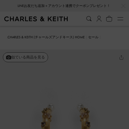
…
…
LINEお友だち追加＋アカウント連携でクーポンプレゼント！
CHARLES & KEITH (チャールズアンドキース) HOME
セール
ファッション雑貨
ビーズド&クリスタルエンベリッシュド ピアスス
タッズ
似ている商品を見る