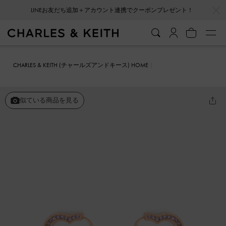
…
…
LINEお友だち追加＋アカウント連携でクーポンプレゼント！
CHARLES & KEITH (チャールズアンドキース) HOME
ファッション雑貨
アクセサリー
Malorie マロリー クリスタルハー
トフープピアス
似ている商品を見る