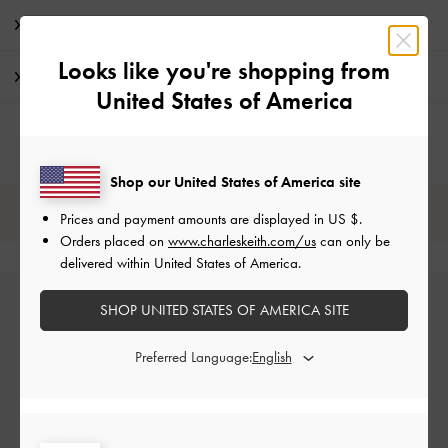
特典
Looks like you're shopping from
配送 & 返品
United States of America
Shop our United States of America site
レビューは購入した方のみ投稿ができます。
Prices and payment amounts are displayed in
US $
.
Orders placed on
www.charleskeith.com/us
can only be
delivered within United States of America.
SHOP UNITED STATES OF AMERICA SITE
Preferred Language:
カスタマーレビュー