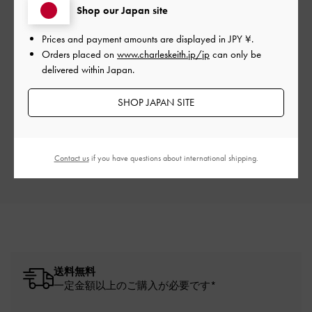
Shop our Japan site
Prices and payment amounts are displayed in
JPY ¥
.
Orders placed on
www.charleskeith.jp/jp
can only be
delivered within Japan.
ご感想をお聞かせください
SHOP JAPAN SITE
Let us know what you think
レビューを書く
Contact us
if you have questions about international shipping.
送料無料
一定金額以上のご購入が必要です*