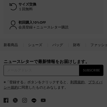
サイズ交換
１回無料
初回購入10%OFF
会員登録＋ニュースレター購読
新着商品
シューズ
バッグ
財布
ファッシ
Site footer
ニュースレターで最新情報をお届けします。​
SUBSCRIBE
※「登録する」ボタンをクリックすると、
利用規約
、
プライバ
シー規約
に同意したものとみなします。