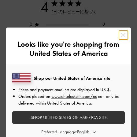
4
1件のレビューに基づく
5
0
4
1
3
0
Looks like you're shopping from
2
0
United States of America
1
0
Shop our United States of America site
レビューを書く
Prices and payment amounts are displayed in
US $
.
Orders placed on
www.charleskeith.com/us
can only be
delivered within United States of America.
デザイン
SHOP UNITED STATES OF AMERICA SITE
とてもよかった
Preferred Language:
品質