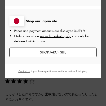
とてもよかった
もっと見る
Shop our Japan site
Prices and payment amounts are displayed in
JPY ¥
.
Orders placed on
www.charleskeith.jp/jp
can only be
フィルター
delivered within Japan.
並べ替え
最新
:
SHOP JAPAN SITE
公
2023-11-22
ご利用者様
開
Contact us
if you have questions about international shipping.
デザインは良い
日
しっかりした作りですが、柔軟性がないのであたったりしたと
きにとれそうです。